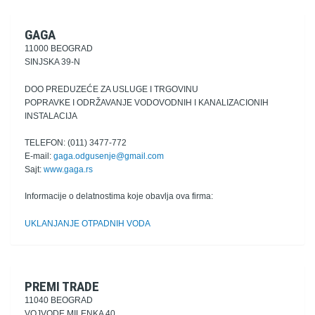
GAGA
11000 BEOGRAD
SINJSKA 39-N
DOO PREDUZEĆE ZA USLUGE I TRGOVINU
POPRAVKE I ODRŽAVANJE VODOVODNIH I KANALIZACIONIH
INSTALACIJA
TELEFON: (011) 3477-772
E-mail:
gaga.odgusenje@gmail.com
Sajt:
www.gaga.rs
Informacije o delatnostima koje obavlja ova firma:
UKLANJANJE OTPADNIH VODA
PREMI TRADE
11040 BEOGRAD
VOJVODE MILENKA 40