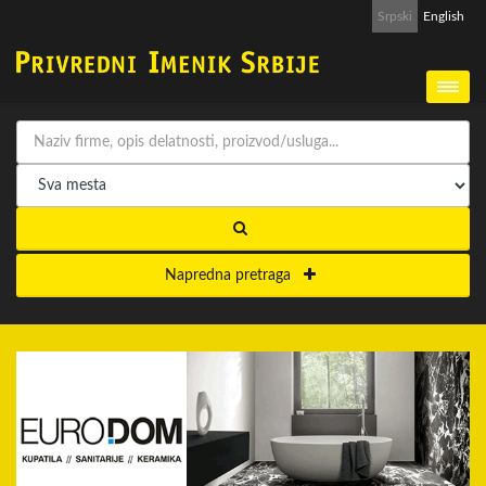
Srpski
English
Napredna pretraga