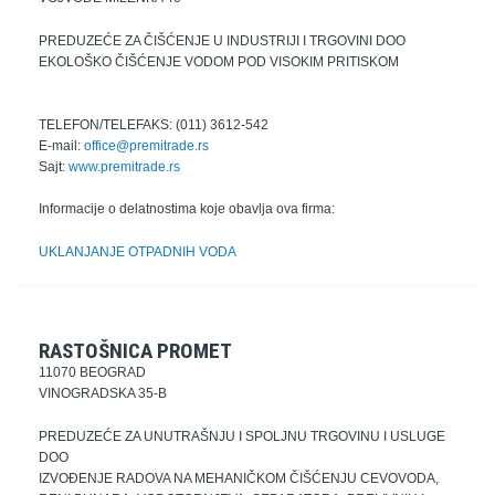
PREDUZEĆE ZA ČIŠĆENJE U INDUSTRIJI I TRGOVINI DOO
EKOLOŠKO ČIŠĆENJE VODOM POD VISOKIM PRITISKOM
TELEFON/TELEFAKS: (011) 3612-542
E-mail:
office@premitrade.rs
Sajt:
www.premitrade.rs
Informacije o delatnostima koje obavlja ova firma:
UKLANJANJE OTPADNIH VODA
RASTOŠNICA PROMET
11070 BEOGRAD
VINOGRADSKA 35-B
PREDUZEĆE ZA UNUTRAŠNJU I SPOLJNU TRGOVINU I USLUGE
DOO
IZVOĐENJE RADOVA NA MEHANIČKOM ČIŠĆENJU CEVOVODA,