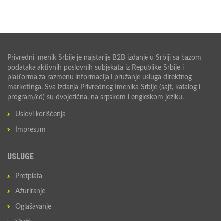
Privredni Imenik Srbije je najstarije B2B izdanje u Srbiji sa bazom
podataka aktivnih poslovnih subjekata iz Republike Srbije i
platforma za razmenu informacija i pružanje usluga direktnog
marketinga. Sva izdanja Privrednog Imenika Srbije (sajt, katalog i
program/cd) su dvojezična, na srpskom i engleskom jeziku.
Uslovi korišćenja
Impresum
USLUGE
Pretplata
Ažuriranje
Oglašavanje