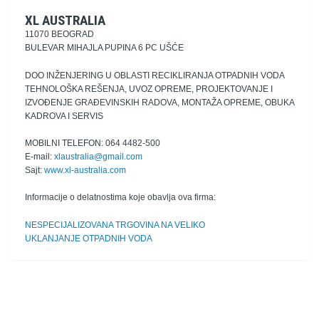
XL AUSTRALIA
11070 BEOGRAD
BULEVAR MIHAJLA PUPINA 6 PC UŠĆE
DOO INŽENJERING U OBLASTI RECIKLIRANJA OTPADNIH VODA
TEHNOLOŠKA REŠENJA, UVOZ OPREME, PROJEKTOVANJE I
IZVOĐENJE GRAĐEVINSKIH RADOVA, MONTAŽA OPREME, OBUKA
KADROVA I SERVIS
MOBILNI TELEFON: 064 4482-500
E-mail:
xlaustralia@gmail.com
Sajt:
www.xl-australia.com
Informacije o delatnostima koje obavlja ova firma:
NESPECIJALIZOVANA TRGOVINA NA VELIKO
UKLANJANJE OTPADNIH VODA