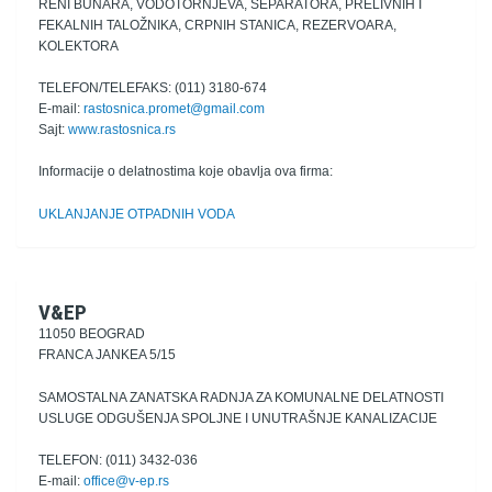
RENI BUNARA, VODOTORNJEVA, SEPARATORA, PRELIVNIH I
FEKALNIH TALOŽNIKA, CRPNIH STANICA, REZERVOARA,
KOLEKTORA
TELEFON/TELEFAKS: (011) 3180-674
E-mail:
rastosnica.promet@gmail.com
Sajt:
www.rastosnica.rs
Informacije o delatnostima koje obavlja ova firma:
UKLANJANJE OTPADNIH VODA
V&EP
11050 BEOGRAD
FRANCA JANKEA 5/15
SAMOSTALNA ZANATSKA RADNJA ZA KOMUNALNE DELATNOSTI
USLUGE ODGUŠENJA SPOLJNE I UNUTRAŠNJE KANALIZACIJE
TELEFON: (011) 3432-036
E-mail:
office@v-ep.rs