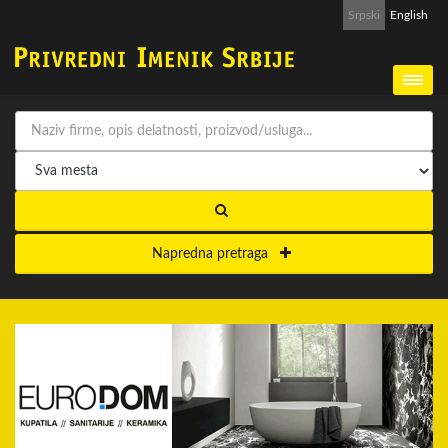
Srpski
English
Napredna pretraga