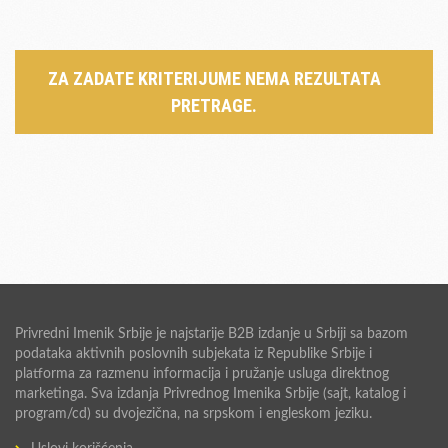
ZA ZADATE KRITERIJUME NEMA REZULTATA
PRETRAGE.
Privredni Imenik Srbije je najstarije B2B izdanje u Srbiji sa bazom
podataka aktivnih poslovnih subjekata iz Republike Srbije i
platforma za razmenu informacija i pružanje usluga direktnog
marketinga. Sva izdanja Privrednog Imenika Srbije (sajt, katalog i
program/cd) su dvojezična, na srpskom i engleskom jeziku.