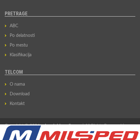
PRETRAGE
ABC
Po delatnosti
Po mestu
Klasifikacija
TELCOM
O nama
Download
Kontakt
Copyright © 2026
privredni-imenik.com
| All Rights Reserved |
Izradio
Sovan