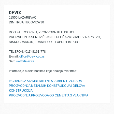
DEVIX
11550 LAZAREVAC
DIMITRIJA TUCOVIĆA 30
DOO ZA TRGOVINU, PROIZVODNJU I USLUGE
PROIZVODNJA SENDVIČ PANEL PLOČA ZA GRAĐEVINARSTVO,
NISKOGRADNJU, TRANSPORT, EXPORT-IMPORT
TELEFON: (011) 8161-778
E-mail:
office@devix.co.rs
Sajt:
www.devix.rs
Informacije o delatnostima koje obavlja ova firma:
IZGRADNJA STAMBENIH I NESTAMBENIH ZGRADA
PROIZVODNJA METALNIH KONSTRUKCIJA I DELOVA
KONSTRUKCIJA
PROIZVODNJA PROIZVODA OD CEMENTA S VLAKNIMA