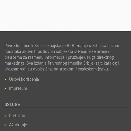
Privredni Imenik Srbije je najstarije B2B izdanje u Srbiji sa bazom
podataka aktivnih poslovnih subjekata iz Republike Srbije i
platforma za razmenu informacija i pružanje usluga direktnog
marketinga. Sva izdanja Privrednog Imenika Srbije (sajt, katalog i
program/cd) su dvojezična, na srpskom i engleskom jeziku.
Uslovi korišćenja
Impresum
USLUGE
Pretplata
Ažuriranje