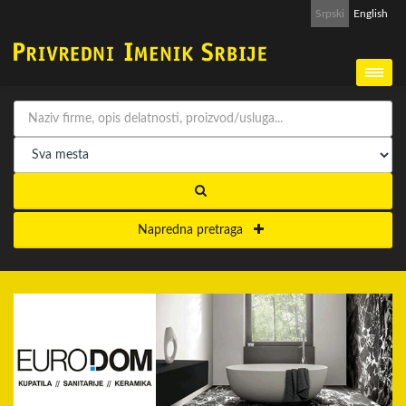
Srpski
English
Napredna pretraga