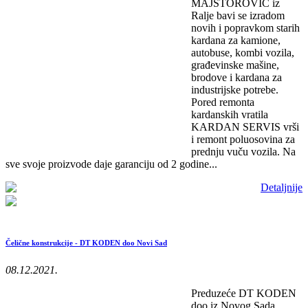
MAJSTOROVIĆ iz
Ralje bavi se izradom
novih i popravkom starih
kardana za kamione,
autobuse, kombi vozila,
građevinske mašine,
brodove i kardana za
industrijske potrebe.
Pored remonta
kardanskih vratila
KARDAN SERVIS vrši
i remont poluosovina za
prednju vuču vozila. Na
sve svoje proizvode daje garanciju od 2 godine...
Detaljnije
Čelične konstrukcije - DT KODEN doo Novi Sad
08.12.2021.
Preduzeće DT KODEN
doo iz Novog Sada