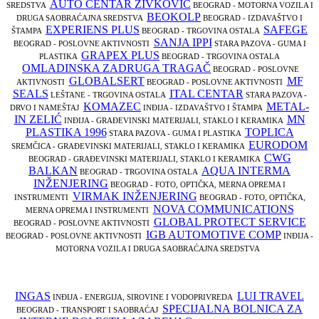
AUTO CENTAR ŽIVKOVIĆ
SREDSTVA
BEOGRAD - MOTORNA VOZILA I
BEOKOLP
DRUGA SAOBRAĆAJNA SREDSTVA
BEOGRAD - IZDAVAŠTVO I
EXPERIENS PLUS
SAFEGE
ŠTAMPA
BEOGRAD - TRGOVINA OSTALA
SANJA IPPI
BEOGRAD - POSLOVNE AKTIVNOSTI
STARA PAZOVA - GUMA I
GRAPEX PLUS
PLASTIKA
BEOGRAD - TRGOVINA OSTALA
OMLADINSKA ZADRUGA TRAGAČ
BEOGRAD - POSLOVNE
GLOBALSERT
MF
AKTIVNOSTI
BEOGRAD - POSLOVNE AKTIVNOSTI
SEALS
ITAL CENTAR
LEŠTANE - TRGOVINA OSTALA
STARA PAZOVA -
KOMAZEC
METAL-
DRVO I NAMEŠTAJ
INĐIJA - IZDAVAŠTVO I ŠTAMPA
IN ZELIĆ
MN
INĐIJA - GRAĐEVINSKI MATERIJALI, STAKLO I KERAMIKA
PLASTIKA 1996
TOPLICA
STARA PAZOVA - GUMA I PLASTIKA
EURODOM
SREMČICA - GRAĐEVINSKI MATERIJALI, STAKLO I KERAMIKA
CWG
BEOGRAD - GRAĐEVINSKI MATERIJALI, STAKLO I KERAMIKA
BALKAN
AQUA INTERMA
BEOGRAD - TRGOVINA OSTALA
INŽENJERING
BEOGRAD - FOTO, OPTIČKA, MERNA OPREMA I
VIRMAK INŽENJERING
INSTRUMENTI
BEOGRAD - FOTO, OPTIČKA,
NOVA COMMUNICATIONS
MERNA OPREMA I INSTRUMENTI
GLOBAL PROTECT SERVICE
BEOGRAD - POSLOVNE AKTIVNOSTI
IGB AUTOMOTIVE COMP
BEOGRAD - POSLOVNE AKTIVNOSTI
INĐIJA -
MOTORNA VOZILA I DRUGA SAOBRAĆAJNA SREDSTVA
INGAS
LUI TRAVEL
INĐIJA - ENERGIJA, SIROVINE I VODOPRIVREDA
SPECIJALNA BOLNICA ZA
BEOGRAD - TRANSPORT I SAOBRAĆAJ