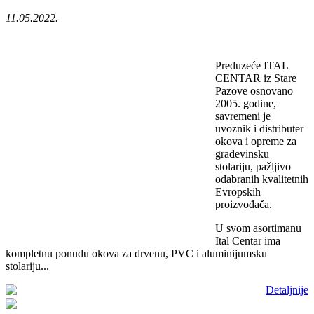
11.05.2022.
Preduzeće ITAL
CENTAR iz Stare
Pazove osnovano
2005. godine,
savremeni je
uvoznik i distributer
okova i opreme za
građevinsku
stolariju, pažljivo
odabranih kvalitetnih
Evropskih
proizvođača.
U svom asortimanu
Ital Centar ima
kompletnu ponudu okova za drvenu, PVC i aluminijumsku
stolariju...
Detaljnije