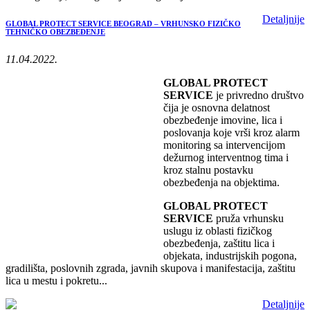
Detaljnije
GLOBAL PROTECT SERVICE BEOGRAD – VRHUNSKO FIZIČKO
TEHNIČKO OBEZBEĐENJE
11.04.2022.
GLOBAL PROTECT
SERVICE
je privredno društvo
čija je osnovna delatnost
obezbeđenje imovine, lica i
poslovanja koje vrši kroz alarm
monitoring sa intervencijom
dežurnog interventnog tima i
kroz stalnu postavku
obezbeđenja na objektima.
GLOBAL PROTECT
SERVICE
pruža vrhunsku
uslugu iz oblasti fizičkog
obezbeđenja, zaštitu lica i
objekata, industrijskih pogona,
gradilišta, poslovnih zgrada, javnih skupova i manifestacija, zaštitu
lica u mestu i pokretu...
Detaljnije