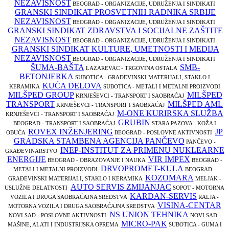
NEZAVISNOST
BEOGRAD - ORGANIZACIJE, UDRUŽENJA I SINDIKATI
GRANSKI SINDIKAT PROSVETNIH RADNIKA SRBIJE
NEZAVISNOST
BEOGRAD - ORGANIZACIJE, UDRUŽENJA I SINDIKATI
GRANSKI SINDIKAT ZDRAVSTVA I SOCIJALNE ZAŠTITE
NEZAVISNOST
BEOGRAD - ORGANIZACIJE, UDRUŽENJA I SINDIKATI
GRANSKI SINDIKAT KULTURE, UMETNOSTI I MEDIJA
NEZAVISNOST
BEOGRAD - ORGANIZACIJE, UDRUŽENJA I SINDIKATI
ŠUMA-BAŠTA
SMB-
LAZAREVAC - TRGOVINA OSTALA
BETONJERKA
SUBOTICA - GRAĐEVINSKI MATERIJALI, STAKLO I
KUĆA DELOVA
KERAMIKA
SUBOTICA - METALI I METALNI PROIZVODI
MILŠPED GROUP
MILŠPED
KRNJEŠEVCI - TRANSPORT I SAOBRAĆAJ
TRANSPORT
MILŠPED AML
KRNJEŠEVCI - TRANSPORT I SAOBRAĆAJ
M-ONE KURIRSKA SLUŽBA
KRNJEŠEVCI - TRANSPORT I SAOBRAĆAJ
GRUBIN
BEOGRAD - TRANSPORT I SAOBRAĆAJ
STARA PAZOVA - KOŽA I
ROVEX INŽENJERING
JP
OBUĆA
BEOGRAD - POSLOVNE AKTIVNOSTI
GRADSKA STAMBENA AGENCIJA PANČEVO
PANČEVO -
INEP-INSTITUT ZA PRIMENU NUKLEARNE
GRAĐEVINARSTVO
ENERGIJE
VIR IMPEX
BEOGRAD - OBRAZOVANJE I NAUKA
BEOGRAD -
DRVOPROMET-KULA
METALI I METALNI PROIZVODI
BEOGRAD -
KOZOMARA
GRAĐEVINSKI MATERIJALI, STAKLO I KERAMIKA
MELJAK -
AUTO SERVIS ZMIJANJAC
USLUŽNE DELATNOSTI
SOPOT - MOTORNA
KARDAN-SERVIS
VOZILA I DRUGA SAOBRAĆAJNA SREDSTVA
RALJA -
VISINA-CENTAR
MOTORNA VOZILA I DRUGA SAOBRAĆAJNA SREDSTVA
NS UNION TEHNIKA
NOVI SAD - POSLOVNE AKTIVNOSTI
NOVI SAD -
MICRO-PAK
MAŠINE, ALATI I INDUSTRIJSKA OPREMA
SUBOTICA - GUMA I