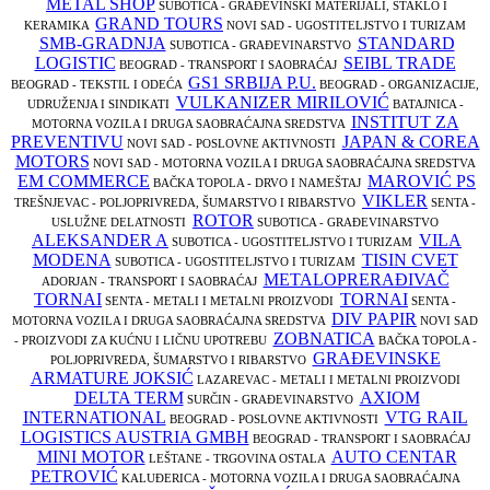
METAL SHOP
SUBOTICA - GRAĐEVINSKI MATERIJALI, STAKLO I
GRAND TOURS
KERAMIKA
NOVI SAD - UGOSTITELJSTVO I TURIZAM
SMB-GRADNJA
STANDARD
SUBOTICA - GRAĐEVINARSTVO
LOGISTIC
SEIBL TRADE
BEOGRAD - TRANSPORT I SAOBRAĆAJ
GS1 SRBIJA P.U.
BEOGRAD - TEKSTIL I ODEĆA
BEOGRAD - ORGANIZACIJE,
VULKANIZER MIRILOVIĆ
UDRUŽENJA I SINDIKATI
BATAJNICA -
INSTITUT ZA
MOTORNA VOZILA I DRUGA SAOBRAĆAJNA SREDSTVA
PREVENTIVU
JAPAN & COREA
NOVI SAD - POSLOVNE AKTIVNOSTI
MOTORS
NOVI SAD - MOTORNA VOZILA I DRUGA SAOBRAĆAJNA SREDSTVA
EM COMMERCE
MAROVIĆ PS
BAČKA TOPOLA - DRVO I NAMEŠTAJ
VIKLER
TREŠNJEVAC - POLJOPRIVREDA, ŠUMARSTVO I RIBARSTVO
SENTA -
ROTOR
USLUŽNE DELATNOSTI
SUBOTICA - GRAĐEVINARSTVO
ALEKSANDER A
VILA
SUBOTICA - UGOSTITELJSTVO I TURIZAM
MODENA
TISIN CVET
SUBOTICA - UGOSTITELJSTVO I TURIZAM
METALOPRERAĐIVAČ
ADORJAN - TRANSPORT I SAOBRAĆAJ
TORNAI
TORNAI
SENTA - METALI I METALNI PROIZVODI
SENTA -
DIV PAPIR
MOTORNA VOZILA I DRUGA SAOBRAĆAJNA SREDSTVA
NOVI SAD
ZOBNATICA
- PROIZVODI ZA KUĆNU I LIČNU UPOTREBU
BAČKA TOPOLA -
GRAĐEVINSKE
POLJOPRIVREDA, ŠUMARSTVO I RIBARSTVO
ARMATURE JOKSIĆ
LAZAREVAC - METALI I METALNI PROIZVODI
DELTA TERM
AXIOM
SURČIN - GRAĐEVINARSTVO
INTERNATIONAL
VTG RAIL
BEOGRAD - POSLOVNE AKTIVNOSTI
LOGISTICS AUSTRIA GMBH
BEOGRAD - TRANSPORT I SAOBRAĆAJ
MINI MOTOR
AUTO CENTAR
LEŠTANE - TRGOVINA OSTALA
PETROVIĆ
KALUĐERICA - MOTORNA VOZILA I DRUGA SAOBRAĆAJNA