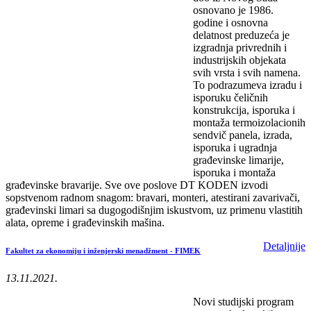
osnovano je 1986.
godine i osnovna
delatnost preduzeća je
izgradnja privrednih i
industrijskih objekata
svih vrsta i svih namena.
To podrazumeva izradu i
isporuku čeličnih
konstrukcija, isporuka i
montaža termoizolacionih
sendvič panela, izrada,
isporuka i ugradnja
građevinske limarije,
isporuka i montaža
građevinske bravarije. Sve ove poslove DT KODEN izvodi
sopstvenom radnom snagom: bravari, monteri, atestirani zavarivači,
građevinski limari sa dugogodišnjim iskustvom, uz primenu vlastitih
alata, opreme i građevinskih mašina.
Detaljnije
Fakultet za ekonomiju i inženjerski menadžment - FIMEK
13.11.2021.
Novi studijski program