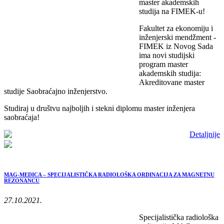
master akademskih
studija na FIMEK-u!
Fakultet za ekonomiju i
inženjerski mendžment -
FIMEK iz Novog Sada
ima novi studijski
program master
akademskih studija:
Akreditovane master
studije Saobraćajno inženjerstvo.
Studiraj u društvu najboljih i stekni diplomu master inženjera
saobraćaja!
Detaljnije
MAG-MEDICA – SPECIJALISTIČKA RADIOLOŠKA ORDINACIJA ZA MAGNETNU
REZONANCU
27.10.2021.
Specijalistička radiološka