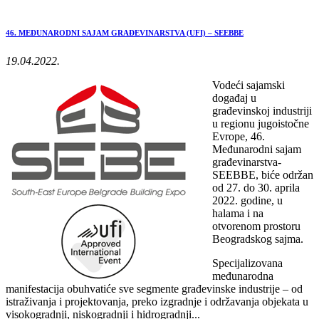
46. MEĐUNARODNI SAJAM GRAĐEVINARSTVA (UFI) – SEEBBE
19.04.2022.
Vodeći sajamski
događaj u
građevinskoj industriji
u regionu jugoistočne
Evrope, 46.
Međunarodni sajam
građevinarstva-
SEEBBE, biće održan
od 27. do 30. aprila
2022. godine, u
halama i na
otvorenom prostoru
Beogradskog sajma.
Specijalizovana
međunarodna
manifestacija obuhvatiće sve segmente građevinske industrije – od
istraživanja i projektovanja, preko izgradnje i održavanja objekata u
visokogradnji, niskogradnji i hidrogradnji...