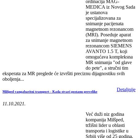
ordinacija MAG-
MEDICA iz Novog Sada
je ustanova
specijalizovana za
snimanje pacijenata
magnetnom rezonancom
(MRI). Poseduje aparat
za snimanje magnetnom
rezonancom SIEMENS
AVANTO 1.5 T, koji
omogućava kompleksna
MR snimanja "od glave
do pete", a stručni tim
eksperata za MR preglede će izvršiti preciznu dijagnostiku svih
oboljenja...
Detaljnije
Milšped vangabaritni transport - Kada stvari postanu prevelike
11.10.2021.
Već duži niz godina
kompanija Milšped,
tržišni lider u oblasti
transporta i logistike u
Srbiji više od 25 godina,