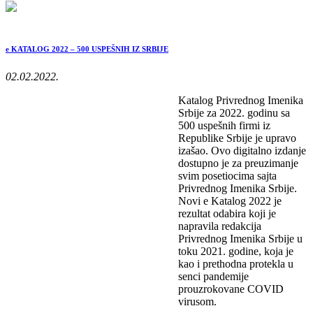
e KATALOG 2022 – 500 USPEŠNIH IZ SRBIJE
02.02.2022.
Katalog Privrednog Imenika
Srbije za 2022. godinu sa
500 uspešnih firmi iz
Republike Srbije je upravo
izašao. Ovo digitalno izdanje
dostupno je za preuzimanje
svim posetiocima sajta
Privrednog Imenika Srbije.
Novi e Katalog 2022 je
rezultat odabira koji je
napravila redakcija
Privrednog Imenika Srbije u
toku 2021. godine, koja je
kao i prethodna protekla u
senci pandemije
prouzrokovane COVID
virusom.