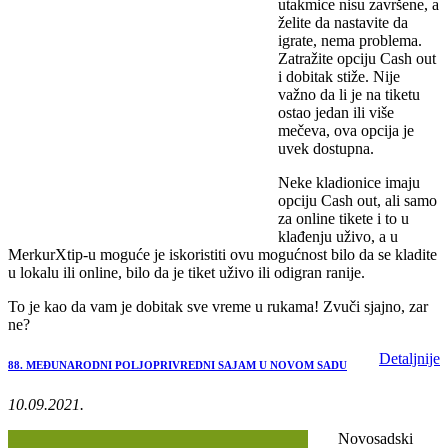
utakmice nisu završene, a
želite da nastavite da
igrate, nema problema.
Zatražite opciju Cash out
i dobitak stiže. Nije
važno da li je na tiketu
ostao jedan ili više
mečeva, ova opcija je
uvek dostupna.
Neke kladionice imaju
opciju Cash out, ali samo
za online tikete i to u
klađenju uživo, a u
MerkurXtip-u moguće je iskoristiti ovu mogućnost bilo da se kladite
u lokalu ili online, bilo da je tiket uživo ili odigran ranije.
To je kao da vam je dobitak sve vreme u rukama! Zvuči sjajno, zar
ne?
Detaljnije
88. MEĐUNARODNI POLJOPRIVREDNI SAJAM U NOVOM SADU
10.09.2021.
Novosadski