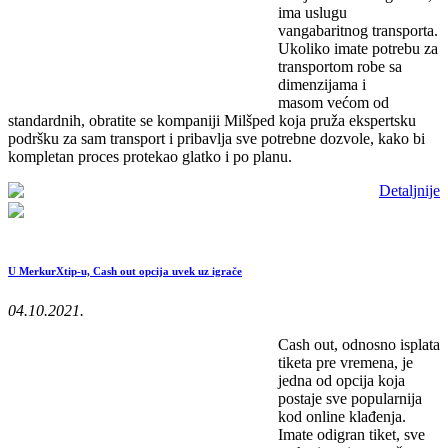
ima uslugu
vangabaritnog transporta.
Ukoliko imate potrebu za
transportom robe sa
dimenzijama i
masom većom od
standardnih, obratite se kompaniji Milšped koja pruža ekspertsku
podršku za sam transport i pribavlja sve potrebne dozvole, kako bi
kompletan proces protekao glatko i po planu.
Detaljnije
U MerkurXtip-u, Cash out opcija uvek uz igrače
04.10.2021.
Cash out, odnosno isplata
tiketa pre vremena, je
jedna od opcija koja
postaje sve popularnija
kod online klađenja.
Imate odigran tiket, sve