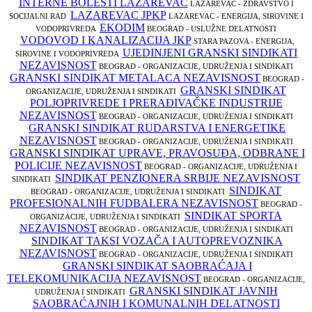
INTERNE BOLESTI LAZAREVAC
LAZAREVAC - ZDRAVSTVO I
LAZAREVAC JPKP
SOCIJALNI RAD
LAZAREVAC - ENERGIJA, SIROVINE I
EKODIM
VODOPRIVREDA
BEOGRAD - USLUŽNE DELATNOSTI
VODOVOD I KANALIZACIJA JKP
STARA PAZOVA - ENERGIJA,
UJEDINJENI GRANSKI SINDIKATI
SIROVINE I VODOPRIVREDA
NEZAVISNOST
BEOGRAD - ORGANIZACIJE, UDRUŽENJA I SINDIKATI
GRANSKI SINDIKAT METALACA NEZAVISNOST
BEOGRAD -
GRANSKI SINDIKAT
ORGANIZACIJE, UDRUŽENJA I SINDIKATI
POLJOPRIVREDE I PRERAĐIVAČKE INDUSTRIJE
NEZAVISNOST
BEOGRAD - ORGANIZACIJE, UDRUŽENJA I SINDIKATI
GRANSKI SINDIKAT RUDARSTVA I ENERGETIKE
NEZAVISNOST
BEOGRAD - ORGANIZACIJE, UDRUŽENJA I SINDIKATI
GRANSKI SINDIKAT UPRAVE, PRAVOSUĐA, ODBRANE I
POLICIJE NEZAVISNOST
BEOGRAD - ORGANIZACIJE, UDRUŽENJA I
SINDIKAT PENZIONERA SRBIJE NEZAVISNOST
SINDIKATI
SINDIKAT
BEOGRAD - ORGANIZACIJE, UDRUŽENJA I SINDIKATI
PROFESIONALNIH FUDBALERA NEZAVISNOST
BEOGRAD -
SINDIKAT SPORTA
ORGANIZACIJE, UDRUŽENJA I SINDIKATI
NEZAVISNOST
BEOGRAD - ORGANIZACIJE, UDRUŽENJA I SINDIKATI
SINDIKAT TAKSI VOZAČA I AUTOPREVOZNIKA
NEZAVISNOST
BEOGRAD - ORGANIZACIJE, UDRUŽENJA I SINDIKATI
GRANSKI SINDIKAT SAOBRAĆAJA I
TELEKOMUNIKACIJA NEZAVISNOST
BEOGRAD - ORGANIZACIJE,
GRANSKI SINDIKAT JAVNIH
UDRUŽENJA I SINDIKATI
SAOBRAĆAJNIH I KOMUNALNIH DELATNOSTI