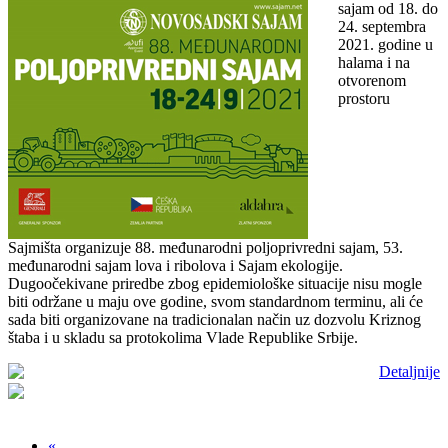
sajam od 18. do
24. septembra
2021. godine u
halama i na
otvorenom
prostoru
Sajmišta organizuje 88. međunarodni poljoprivredni sajam, 53.
međunarodni sajam lova i ribolova i Sajam ekologije.
Dugoočekivane priredbe zbog epidemiološke situacije nisu mogle
biti održane u maju ove godine, svom standardnom terminu, ali će
sada biti organizovane na tradicionalan način uz dozvolu Kriznog
štaba i u skladu sa protokolima Vlade Republike Srbije.
Detaljnije
«