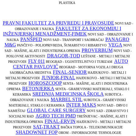
PLASTIKA
PRAVNI FAKULTET ZA PRIVREDU I PRAVOSUĐE
NOVI SAD -
FAKULTET ZA EKONOMIJU I
OBRAZOVANJE I NAUKA
INŽENJERSKI MENADŽMENT-FIMEK
NOVI SAD - OBRAZOVANJE I
PANŠPED
PANAGRO
NAUKA
NOVI SAD - TRANSPORT I SAOBRAĆAJ
M&G
VEGA
PANČEVO - POLJOPRIVREDA, ŠUMARSTVO I RIBARSTVO
NOVI
PROVERBUM
SAD - MAŠINE, ALATI I INDUSTRIJSKA OPREMA
NOVI SAD -
DRAGOR-TOD
POSLOVNE AKTIVNOSTI
LEŠTANE - METALI I METALNI
FLY 011
AUTO
PROIZVODI
BEOGRAD - UGOSTITELJSTVO I TURIZAM
CENTAR PAVLOVIĆ
BEOGRAD - MOTORNA VOZILA I DRUGA
FINAL-SENIOR
SAOBRAĆAJNA SREDSTVA
HAJDUKOVO - METALI I
JUNIOR-FINAL
METALNI PROIZVODI
HAJDUKOVO - METALI I METALNI
HOROSZCOOP
PROIZVODI
SENTA - MAŠINE, ALATI I INDUSTRIJSKA
BETONJERKA
OPREMA
SENTA - GRAĐEVINSKI MATERIJALI, STAKLO I
SREDNJA MEDICINSKA ŠKOLA
KERAMIKA
SUBOTICA -
MARBEL STIL
OBRAZOVANJE I NAUKA
SUBOTICA - GRAĐEVINSKI
INTER MAKS
MATERIJALI, STAKLO I KERAMIKA
NOVI SAD - DRVO I
GLOBAL CARE SURGERY
NAMEŠTAJ
NOVI SAD - ZDRAVSTVO I
AGRO TECH PMD
SOCIJALNI RAD
TREŠNJEVAC - MAŠINE, ALATI I
FINAL-ERVIN
INDUSTRIJSKA OPREMA
HAJDUKOVO - METALI I METALNI
SAT-TRAKT
PROIZVODI
BAČKA TOPOLA - TELEKOMUNIKACIJE
SHADOWNET FOP
OROM - INFORMACIONE TEHNOLOGIJE