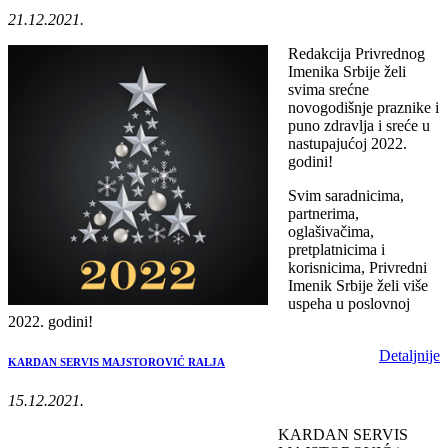
21.12.2021.
Redakcija Privrednog
Imenika Srbije želi
svima srećne
novogodišnje praznike i
puno zdravlja i sreće u
nastupajućoj 2022.
godini!
Svim saradnicima,
partnerima,
oglašivačima,
pretplatnicima i
korisnicima, Privredni
Imenik Srbije želi više
uspeha u poslovnoj
2022. godini!
Detaljnije
KARDAN SERVIS MAJSTOROVIĆ RALJA
15.12.2021.
KARDAN SERVIS