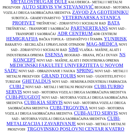
METALOSTRUGAR DULE
KALUĐERICA - METALI I METALNI
AUTO SERVIS VW STEVANOVIĆ
PROIZVODI
BEOGRAD - MOTORNA
ZAVOD ZA GEOTEHNIKU
VOZILA I DRUGA SAOBRAĆAJNA SREDSTVA
VETERINARSKA STANICA
SUBOTICA - GRAĐEVINARSTVO
PROFIVET
BATA
TREŠNJEVAC - ZDRAVSTVO I SOCIJALNI RAD
PARTNERTRANS
TREŠNJEVAC - TRANSPORT I SAOBRAĆAJ
NOVI SAD -
ADR CENTRUM
TRANSPORT I SAOBRAĆAJ
ADR CENTRUM
HEMIGRAFIJA
YUNIRISK
BAČKA TOPOLA - IZDAVAŠTVO I ŠTAMPA
MAG-MEDICA
BARAJEVO - RECIKLAŽA I UPRAVLJANJE OTPADOM
NOVI
SIMI
SAD - ZDRAVSTVO I SOCIJALNI RAD
VLAŠKA - MAŠINE, ALATI I
ESENSA
NS
INDUSTRIJSKA OPREMA
BEOGRAD - HRANA, PIĆA I DUVAN
KONCEPT
NOVI SAD - MAŠINE, ALATI I INDUSTRIJSKA OPREMA
MEDICINSKI FAKULTET UNIVERZITETA U NOVOM
SADU
SPRING
NOVI SAD - OBRAZOVANJE I NAUKA
NOVI SAD - METALI I
GRAND TOURS
METALNI PROIZVODI
NOVI SAD - UGOSTITELJSTVO I
GHETALDUS
TURIZAM
NOVI SAD - HEMIJSKA INDUSTRIJA I FARMACIJA
CUBI 2
CUBI-TURBO
NOVI SAD - METALI I METALNI PROIZVODI
SERVIS
NOVI SAD - MOTORNA VOZILA I DRUGA SAOBRAĆAJNA SREDSTVA
CUBI-PEUGEOT
NOVI SAD - MOTORNA VOZILA I DRUGA SAOBRAĆAJNA
CUBI-KIA SERVIS
SREDSTVA
NOVI SAD - MOTORNA VOZILA I DRUGA
CUBI-TRGOVINA
SAOBRAĆAJNA SREDSTVA
NOVI SAD - MOTORNA
CUBI-AUTO SERVIS
VOZILA I DRUGA SAOBRAĆAJNA SREDSTVA
NOVI
CUBI-
SAD - MOTORNA VOZILA I DRUGA SAOBRAĆAJNA SREDSTVA
METALIZACIJA I ZAVARIVANJE
NOVI SAD - METALI I METALNI
TRGOVINSKO POSLOVNI CENTAR KVATRO
PROIZVODI