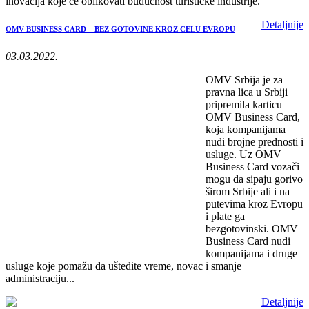
inovacija koje će oblikovati budućnost turističke industrije.
Detaljnije
OMV BUSINESS CARD – BEZ GOTOVINE KROZ CELU EVROPU
03.03.2022.
OMV Srbija je za
pravna lica u Srbiji
pripremila karticu
OMV Business Card,
koja kompanijama
nudi brojne prednosti i
usluge. Uz OMV
Business Card vozači
mogu da sipaju gorivo
širom Srbije ali i na
putevima kroz Evropu
i plate ga
bezgotovinski. OMV
Business Card nudi
kompanijama i druge
usluge koje pomažu da uštedite vreme, novac i smanje
administraciju...
Detaljnije