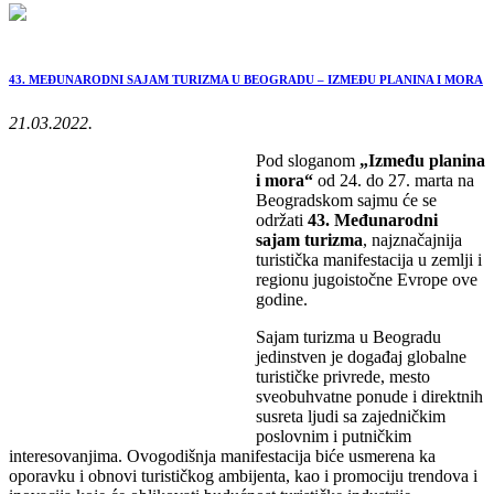
43. MEĐUNARODNI SAJAM TURIZMA U BEOGRADU – IZMEĐU PLANINA I MORA
21.03.2022.
Pod sloganom
„Između planina
i mora“
od 24. do 27. marta na
Beogradskom sajmu će se
održati
43. Međunarodni
sajam turizma
, najznačajnija
turistička manifestacija u zemlji i
regionu jugoistočne Evrope ove
godine.
Sajam turizma u Beogradu
jedinstven je događaj globalne
turističke privrede, mesto
sveobuhvatne ponude i direktnih
susreta ljudi sa zajedničkim
poslovnim i putničkim
interesovanjima. Ovogodišnja manifestacija biće usmerena ka
oporavku i obnovi turističkog ambijenta, kao i promociju trendova i