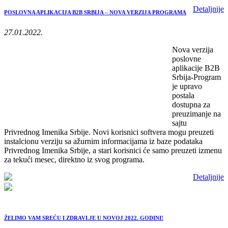
Detaljnije
POSLOVNA APLIKACIJA B2B SRBIJA – NOVA VERZIJA PROGRAMA
27.01.2022.
Nova verzija
poslovne
aplikacije B2B
Srbija-Program
je upravo
postala
dostupna za
preuzimanje na
sajtu
Privrednog Imenika Srbije. Novi korisnici softvera mogu preuzeti
instalcionu verziju sa ažurnim informacijama iz baze podataka
Privrednog Imenika Srbije, a stari korisnici će samo preuzeti izmenu
za tekući mesec, direktno iz svog programa.
Detaljnije
ŽELIMO VAM SREĆU I ZDRAVLJE U NOVOJ 2022. GODINI!