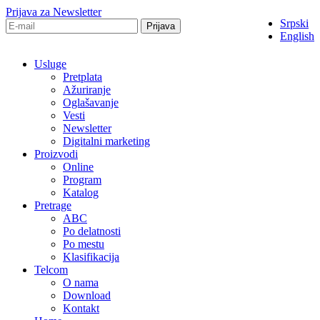
Prijava za Newsletter
Srpski
English
Usluge
Pretplata
Ažuriranje
Oglašavanje
Vesti
Newsletter
Digitalni marketing
Proizvodi
Online
Program
Katalog
Pretrage
ABC
Po delatnosti
Po mestu
Klasifikacija
Telcom
O nama
Download
Kontakt