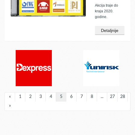
Akcija traje do
kraja 2020.
godine.
Detaljnije
«
1
2
3
4
5
6
7
8
...
27
28
»