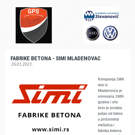
FABRIKE BETONA - SIMI MLADENOVAC
26.01.2021.
Kompanija SIMI
doo iz
Mladenovca je
osnovana 1989.
godine i vrlo
brzo je postala
jedan od lidera
u proizvodnji
mešalica i
fabrika betona