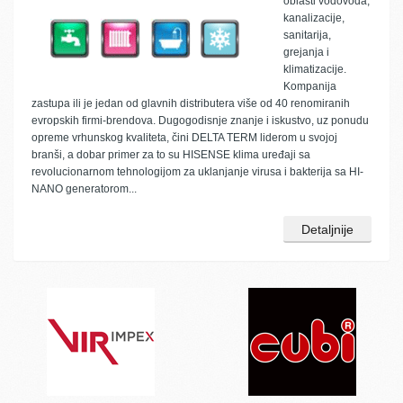
oblasti vodovoda,
kanalizacije,
sanitarija,
grejanja i
klimatizacije.
Kompanija
zastupa ili je jedan od glavnih distributera više od 40 renomiranih
evropskih firmi-brendova. Dugogodisnje znanje i iskustvo, uz ponudu
opreme vrhunskog kvaliteta, čini DELTA TERM liderom u svojoj
branši, a dobar primer za to su HISENSE klima uređaji sa
revolucionarnom tehnologijom za uklanjanje virusa i bakterija sa HI-
NANO generatorom...
Detaljnije