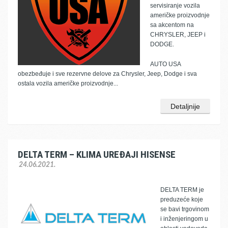
servisiranje vozila
američke proizvodnje
sa akcentom na
CHRYSLER, JEEP i
DODGE.
AUTO USA
obezbeđuje i sve rezervne delove za Chrysler, Jeep, Dodge i sva
ostala vozila američke proizvodnje...
Detaljnije
DELTA TERM – KLIMA UREĐAJI HISENSE
24.06.2021.
DELTA TERM je
preduzeće koje
se bavi trgovinom
i inženjeringom u