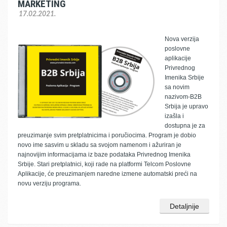
MARKETING
17.02.2021.
Nova verzija
poslovne
aplikacije
Privrednog
Imenika Srbije
sa novim
nazivom-B2B
Srbija je upravo
izašla i
dostupna je za
preuzimanje svim pretplatnicima i poručiocima. Program je dobio
novo ime sasvim u skladu sa svojom namenom i ažuriran je
najnovijim informacijama iz baze podataka Privrednog Imenika
Srbije. Stari pretplatnici, koji rade na platformi Telcom Poslovne
Aplikacije, će preuzimanjem naredne izmene automatski preći na
novu verziju programa.
Detaljnije