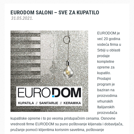
EURODOM SALONI – SVE ZA KUPATILO
31.05.2021.
EURODOM je
već 20 godina
vodeća firma u
Srbiji u oblasti
prodaje
kompletne
opreme za
kupatilo.
Prodajni
program je
baziran na
proizvodima
vrhunskih
Italijanskih
proizvođača
kupatilske opreme i to po veoma pristupačnim cenama. Osnovne
vrednosti firme EURODOM su puno poštovanje klijenata i dobavljača,
pružanje pomoći klijentima korisnim savetima, poštovanje