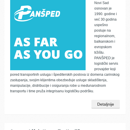
Novi Sad
osnovan je
1990. godine i
već 30 godina
uspešno
posluje na
regionalnom,
balkanskom i
evropskom
tržištu.
PANŠPED je
logistički servis
provajder koji
pored transportnih usluga i špediterskih poslova iz domena carinskog
zastupanja, svojim klijentima obezbeđuje usluge skladištenja,
manipulacije, distribucije i osiguranja robe u međunarodnom
transportu i time pruža integrisanu logističku podršku.
Detaljnije