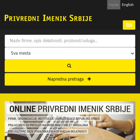
Srpski
English
Napredna pretraga