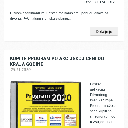
Deventer, FAC, DEA.
U svom asortimanu Ital Centar ima kompletnu ponudu okova za
drvenu, PVC i aluminijumsku stolariju...
Detaljnije
KUPITE PROGRAM PO AKCIJSKOJ CENI DO
KRAJA GODINE
25.11.2020.
Poslovnu
aplikaciju
Privrednog
Imenika Srbije-
Program možete
sada kupiti po
sniženoj ceni od
8.250,00
dinara.