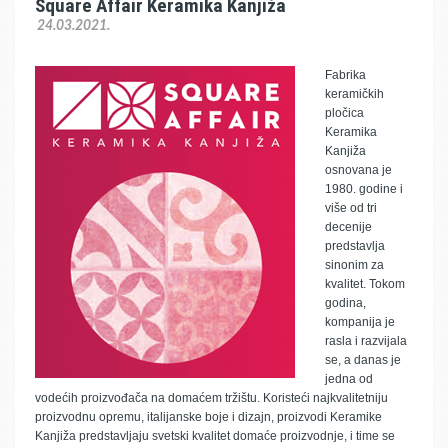
Square Affair Keramika Kanjiža
24.03.2021.
Fabrika
keramičkih
pločica
Keramika
Kanjiža
osnovana je
1980. godine i
više od tri
decenije
predstavlja
sinonim za
kvalitet. Tokom
godina,
kompanija je
rasla i razvijala
se, a danas je
jedna od
vodećih proizvođača na domaćem tržištu. Koristeći najkvalitetniju
proizvodnu opremu, italijanske boje i dizajn, proizvodi Keramike
Kanjiža predstavljaju svetski kvalitet domaće proizvodnje, i time se