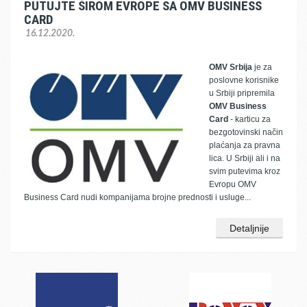
PUTUJTE ŠIROM EVROPE SA OMV BUSINESS
CARD
16.12.2020.
OMV Srbija
je za
poslovne korisnike
u Srbiji pripremila
OMV Business
Card
- karticu za
bezgotovinski način
plaćanja za pravna
lica. U Srbiji ali i na
svim putevima kroz
Evropu OMV
Business Card nudi kompanijama brojne prednosti i usluge...
Detaljnije