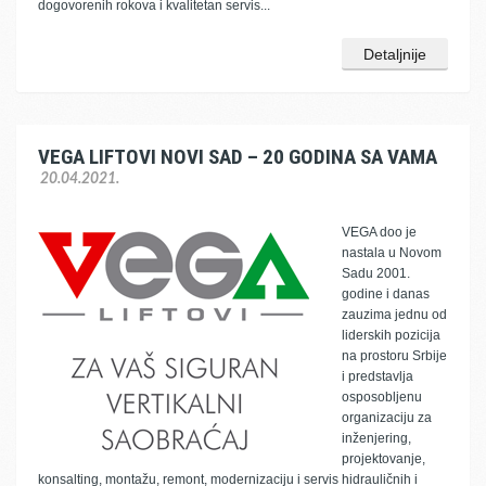
dogovorenih rokova i kvalitetan servis...
Detaljnije
VEGA LIFTOVI NOVI SAD – 20 GODINA SA VAMA
20.04.2021.
VEGA doo je
nastala u Novom
Sadu 2001.
godine i danas
zauzima jednu od
liderskih pozicija
na prostoru Srbije
i predstavlja
osposobljenu
organizaciju za
inženjering,
projektovanje,
konsalting, montažu, remont, modernizaciju i servis hidrauličnih i