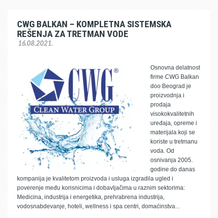
CWG BALKAN – KOMPLETNA SISTEMSKA
REŠENJA ZA TRETMAN VODE
16.08.2021.
Osnovna delatnost
firme CWG Balkan
doo Beograd je
proizvodnja i
prodaja
visokokvalitetnih
uređaja, opreme i
materijala koji se
koriste u tretmanu
voda. Od
osnivanja 2005.
godine do danas
kompanija je kvalitetom proizvoda i usluga izgradila ugled i
poverenje među korisnicima i dobavljačima u raznim sektorima:
Medicina, industrija i energetika, prehrabrena industrija,
vodosnabdevanje, hoteli, wellness i spa centri, domaćinstva...