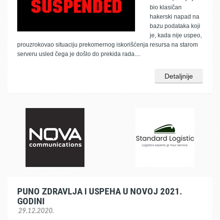
bio klasičan
hakerski napad na
bazu podataka koji
je, kada nije uspeo,
prouzrokovao situaciju prekomernog iskorišćenja resursa na starom
serveru usled čega je došlo do prekida rada....
Detaljnije
PUNO ZDRAVLJA I USPEHA U NOVOJ 2021.
GODINI
29.12.2020.