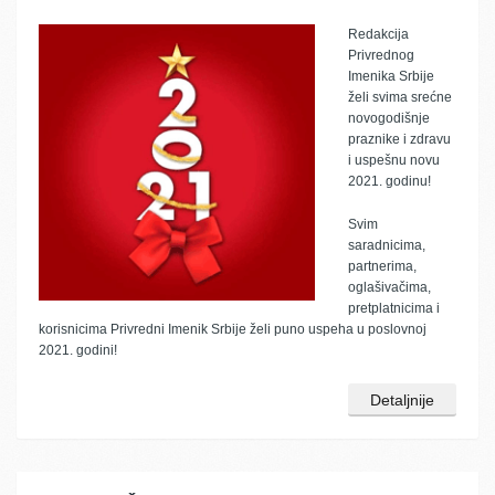
Redakcija
Privrednog
Imenika Srbije
želi svima srećne
novogodišnje
praznike i zdravu
i uspešnu novu
2021. godinu!
Svim
saradnicima,
partnerima,
oglašivačima,
pretplatnicima i
korisnicima Privredni Imenik Srbije želi puno uspeha u poslovnoj
2021. godini!
Detaljnije