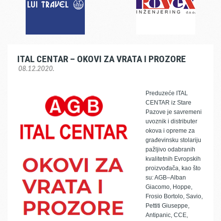
ITAL CENTAR – OKOVI ZA VRATA I PROZORE
08.12.2020.
Preduzeće ITAL
CENTAR iz Stare
Pazove je savremeni
uvoznik i distributer
okova i opreme za
građevinsku stolariju
pažljivo odabranih
kvalitetnih Evropskih
proizvođača, kao što
su: AGB–Alban
Giacomo, Hoppe,
Frosio Bortolo, Savio,
Pettiti Giuseppe,
Antipanic, CCE,