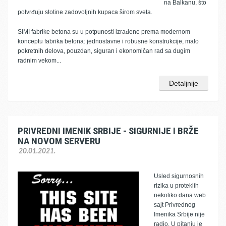
na Balkanu, što
potvrđuju stotine zadovoljnih kupaca širom sveta.
SIMI fabrike betona su u potpunosti izrađene prema modernom
konceptu fabrika betona: jednostavne i robusne konstrukcije, malo
pokretnih delova, pouzdan, siguran i ekonomičan rad sa dugim
radnim vekom...
Detaljnije
PRIVREDNI IMENIK SRBIJE - SIGURNIJE I BRŽE
NA NOVOM SERVERU
20.01.2021.
Usled sigurnosnih
rizika u proteklih
nekoliko dana web
sajt Privrednog
Imenika Srbije nije
radio. U pitanju je