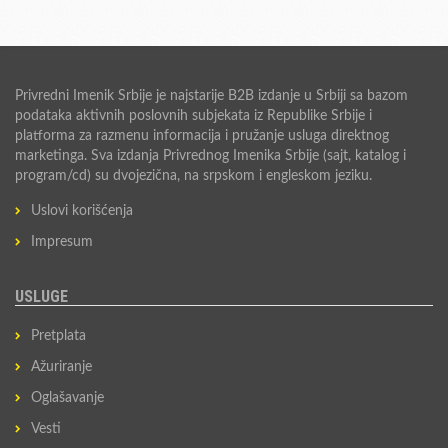
Privredni Imenik Srbije je najstarije B2B izdanje u Srbiji sa bazom
podataka aktivnih poslovnih subjekata iz Republike Srbije i
platforma za razmenu informacija i pružanje usluga direktnog
marketinga. Sva izdanja Privrednog Imenika Srbije (sajt, katalog i
program/cd) su dvojezična, na srpskom i engleskom jeziku.
Uslovi korišćenja
Impresum
USLUGE
Pretplata
Ažuriranje
Oglašavanje
Vesti