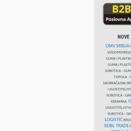
NOVE 
OMV SRBIJA
B
VODOPRIVRE
GUMA I PLASTI
GUMA I PLAST
SUBOTICA - GUM
TOPOLA - 
SAOBRAĆAJNA S
- UGOSTITELJS
SUBOTICA - GRA
G
KERAMIKA
UGOSTITELJSTV
SUBOTICA - 
LOGISTIC
BEOG
SEIBL TRADE
B