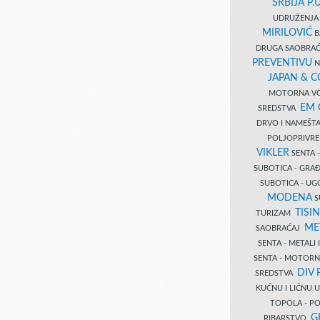
SRBIJA P.U
UDRUŽENJA 
MIRILOVIĆ
B
DRUGA SAOBRAĆ
PREVENTIVU
N
JAPAN & 
MOTORNA VO
EM
SREDSTVA
DRVO I NAMEŠT
POLJOPRIVRE
VIKLER
SENTA 
SUBOTICA - GR
SUBOTICA - UG
MODENA
S
TISI
TURIZAM
ME
SAOBRAĆAJ
SENTA - METALI
SENTA - MOTORN
DIV 
SREDSTVA
KUĆNU I LIČNU
TOPOLA - PO
G
RIBARSTVO