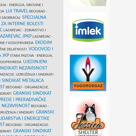
IJA - ENERGIJA, SIROVINE I
LUI TRAVEL
EDA
BEOGRAD -
SPECIJALNA
I SAOBRAĆAJ
 ZA INTERNE BOLESTI
C
LAZAREVAC - ZDRAVSTVO I
LAZAREVAC JPKP
LAZAREVAC -
EKODIM
VINE I VODOPRIVREDA
VODOVOD I
UŽNE DELATNOSTI
 JKP
STARA PAZOVA - ENERGIJA,
UJEDINJENI
VODOPRIVREDA
INDIKATI NEZAVISNOST
IZACIJE, UDRUŽENJA I SINDIKATI
 SINDIKAT METALACA
ST
BEOGRAD - ORGANIZACIJE,
GRANSKI SINDIKAT
NDIKATI
VREDE I PRERAĐIVAČKE
E NEZAVISNOST
BEOGRAD -
GRANSKI
DRUŽENJA I SINDIKATI
UDARSTVA I ENERGETIKE
ST
BEOGRAD - ORGANIZACIJE,
GRANSKI SINDIKAT
NDIKATI