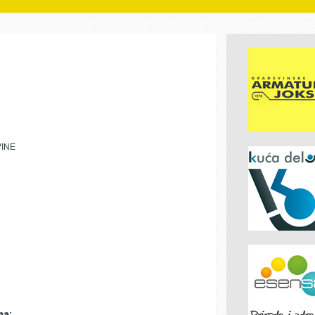
VINE
ma: