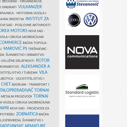
.
BEOGRAD - ORGANIZACIJE,
VULKANIZER
I SINDIKATI
ATAJNICA - MOTORNA VOZILA I
INSTITUT ZA
AJNA SREDSTVA
OVI SAD - POSLOVNE AKTIVNOSTI
COREA MOTORS
NOVI SAD -
ZILA I DRUGA SAOBRAĆAJNA
 COMMERCE
BAČKA TOPOLA -
MAROVIĆ PS
AJ
TREŠNJEVAC -
DA, ŠUMARSTVO I RIBARSTVO
ROTOR
- USLUŽNE DELATNOSTI
ALEKSANDER A
AĐEVINARSTVO
VILA
OSTITELJSTVO I TURIZAM
UBOTICA - UGOSTITELJSTVO I
N CVET
ADORJAN - TRANSPORT I
TALOPRERAĐIVAČ TORNAI
TORNAI
 I METALNI PROIZVODI
A VOZILA I DRUGA SAOBRAĆAJNA
PAPIR
NOVI SAD - PROIZVODI ZA
ZOBNATICA
 UPOTREBU
BAČKA
LJOPRIVREDA, ŠUMARSTVO I
RAĐEVINSKE ARMATURE