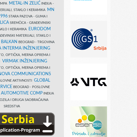
METAL-IN ZELIĆ
TAMPA
INĐIJA -
MN
ERIJALI, STAKLO I KERAMIKA
1996
STARA PAZOVA - GUMA I
LICA
SREMČICA - GRAĐEVINSKI
EURODOM
TAKLO I KERAMIKA
EVINSKI MATERIJALI, STAKLO I
 BALKAN
BEOGRAD - TRGOVINA
 INTERMA INŽENJERING
TO, OPTIČKA, MERNA OPREMA I
VIRMAK INŽENJERING
I
TO, OPTIČKA, MERNA OPREMA I
NOVA COMMUNICATIONS
GLOBAL
SLOVNE AKTIVNOSTI
RVICE
BEOGRAD - POSLOVNE
B AUTOMOTIVE COMP
INĐIJA
OZILA I DRUGA SAOBRAĆAJNA
SREDSTVA