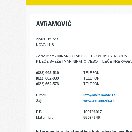
AVRAMOVIĆ
22426 JARAK
NOVA 14-B
ZANATSKA ŽIVINSKA KLANICA I TRGOVINSKA RADNJA
PILEĆE SVEŽE I MARINIRANO MESO, PILEĆE PRERAĐE
(022) 662-516
TELEFON
(022) 662-030
TELEFON
(022) 662-576
TELEFON
E-mail:
info@avramovic.rs
Sajt:
www.avramovic.rs
PIB:
100796017
Matični broj:
55034346
Informacije o delatnostima koje obavlja ova fir