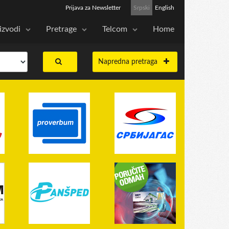
Prijava za Newsletter
Srpski
English
izvodi
Pretrage
Telcom
Home
Napredna pretraga