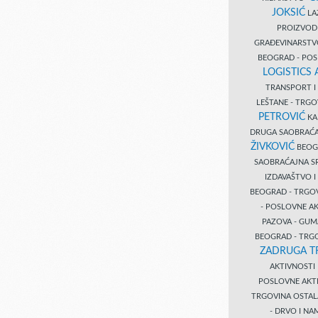
JOKSIĆ
LAZ
PROIZVO
GRAĐEVINARST
BEOGRAD - PO
LOGISTICS
TRANSPORT 
LEŠTANE - TRG
PETROVIĆ
KA
DRUGA SAOBRAĆ
ŽIVKOVIĆ
BEOGR
SAOBRAĆAJNA S
IZDAVAŠTVO 
BEOGRAD - TRGO
- POSLOVNE A
PAZOVA - GUM
BEOGRAD - TRG
ZADRUGA T
AKTIVNOST
POSLOVNE AKT
TRGOVINA OSTA
- DRVO I N