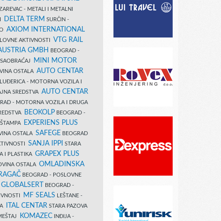
AREVAC - METALI I METALNI
DELTA TERM
DI
SURČIN -
AXIOM INTERNATIONAL
VO
VTG RAIL
SLOVNE AKTIVNOSTI
 AUSTRIA GMBH
BEOGRAD -
MINI MOTOR
I SAOBRAĆAJ
AUTO CENTAR
OVINA OSTALA
LUĐERICA - MOTORNA VOZILA I
AUTO CENTAR
AJNA SREDSTVA
AD - MOTORNA VOZILA I DRUGA
BEOKOLP
REDSTVA
BEOGRAD -
EXPERIENS PLUS
I ŠTAMPA
SAFEGE
VINA OSTALA
BEOGRAD
SANJA IPPI
KTIVNOSTI
STARA
GRAPEX PLUS
A I PLASTIKA
OMLADINSKA
OVINA OSTALA
RAGAČ
BEOGRAD - POSLOVNE
GLOBALSERT
I
BEOGRAD -
MF SEALS
IVNOSTI
LEŠTANE -
ITAL CENTAR
LA
STARA PAZOVA
KOMAZEC
AMEŠTAJ
INĐIJA -