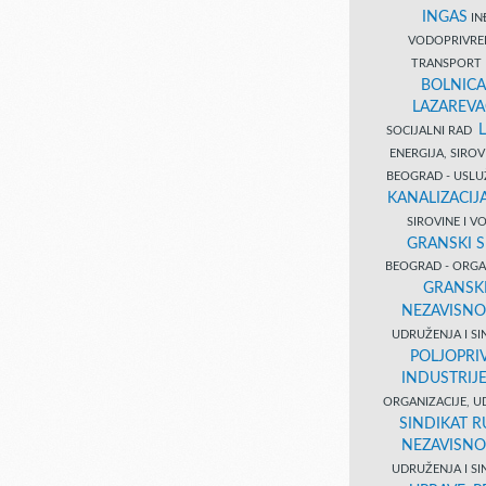
INGAS
INĐ
VODOPRIVR
TRANSPORT 
BOLNICA
LAZAREVA
SOCIJALNI RAD
ENERGIJA, SIRO
BEOGRAD - USL
KANALIZACIJA
SIROVINE I 
GRANSKI S
BEOGRAD - ORGAN
GRANSKI
NEZAVISNO
UDRUŽENJA I SI
POLJOPRI
INDUSTRIJ
ORGANIZACIJE, U
SINDIKAT R
NEZAVISNO
UDRUŽENJA I SI