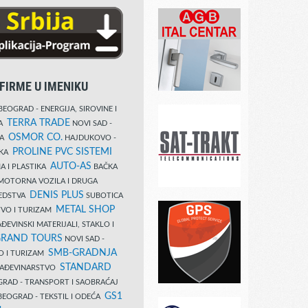
FIRME U IMENIKU
EOGRAD - ENERGIJA, SIROVINE I
TERRA TRADE
DA
NOVI SAD -
OSMOR CO.
KA
HAJDUKOVO -
PROLINE PVC SISTEMI
IKA
AUTO-AS
A I PLASTIKA
BAČKA
MOTORNA VOZILA I DRUGA
DENIS PLUS
REDSTVA
SUBOTICA
METAL SHOP
TVO I TURIZAM
ĐEVINSKI MATERIJALI, STAKLO I
RAND TOURS
NOVI SAD -
SMB-GRADNJA
O I TURIZAM
STANDARD
GRAĐEVINARSTVO
RAD - TRANSPORT I SAOBRAĆAJ
GS1
EOGRAD - TEKSTIL I ODEĆA