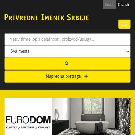
Srpski
English
Napredna pretraga