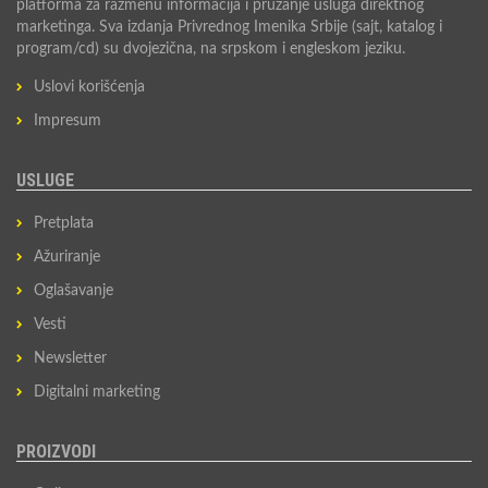
platforma za razmenu informacija i pružanje usluga direktnog
marketinga. Sva izdanja Privrednog Imenika Srbije (sajt, katalog i
program/cd) su dvojezična, na srpskom i engleskom jeziku.
Uslovi korišćenja
Impresum
USLUGE
Pretplata
Ažuriranje
Oglašavanje
Vesti
Newsletter
Digitalni marketing
PROIZVODI