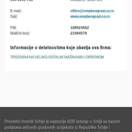
E-mail:
office@empbeograd.co.rs
Sajt:
www.empbeograd.co.rs
PIB:
108924562
Matični broj:
21094579
Informacije o delatnostima koje obavlja ova firma:
TRGOVINA NA VELIKO OSTALIM MAŠINAMA I OPREMOM
Privredni Imenik Srbije je najstarije B2B izdanje u Srbiji sa bazom
podataka aktivnih poslovnih subjekata iz Republike Srbije i