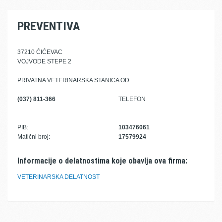
PREVENTIVA
37210 ĆIĆEVAC
VOJVODE STEPE 2
PRIVATNA VETERINARSKA STANICA OD
(037) 811-366
TELEFON
PIB:
103476061
Matični broj:
17579924
Informacije o delatnostima koje obavlja ova firma:
VETERINARSKA DELATNOST