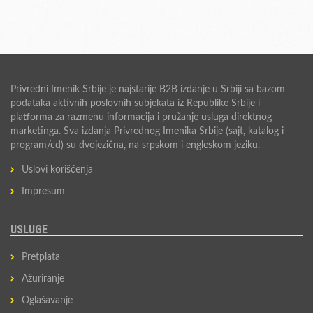
Privredni Imenik Srbije je najstarije B2B izdanje u Srbiji sa bazom
podataka aktivnih poslovnih subjekata iz Republike Srbije i
platforma za razmenu informacija i pružanje usluga direktnog
marketinga. Sva izdanja Privrednog Imenika Srbije (sajt, katalog i
program/cd) su dvojezična, na srpskom i engleskom jeziku.
Uslovi korišćenja
Impresum
USLUGE
Pretplata
Ažuriranje
Oglašavanje