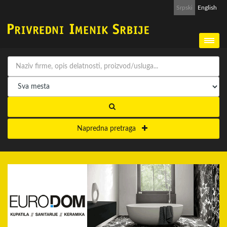
Srpski
English
Napredna pretraga