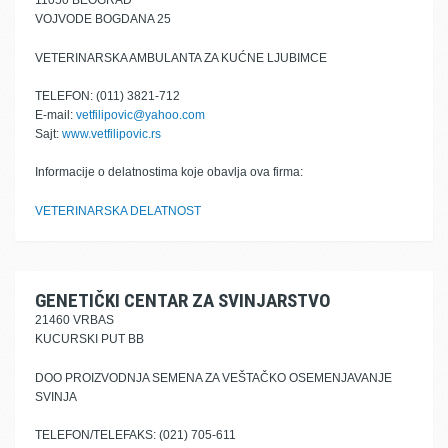
11050 BEOGRAD
VOJVODE BOGDANA 25
VETERINARSKA AMBULANTA ZA KUĆNE LJUBIMCE
TELEFON: (011) 3821-712
E-mail:
vetfilipovic@yahoo.com
Sajt:
www.vetfilipovic.rs
Informacije o delatnostima koje obavlja ova firma:
VETERINARSKA DELATNOST
GENETIČKI CENTAR ZA SVINJARSTVO
21460 VRBAS
KUCURSKI PUT BB
DOO PROIZVODNJA SEMENA ZA VEŠTAČKO OSEMENJAVANJE
SVINJA
TELEFON/TELEFAKS: (021) 705-611