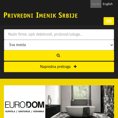
Srpski
English
Napredna pretraga