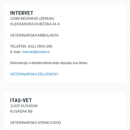
INTERVET
11080 BEOGRAD (ZEMUN)
ALEKSANDRA DUBČEKA 44-A
VETERINARSKA AMBULANTA
TELEFON: (011) 2604-289
E-mail:
intervet@eunet.rs
Informacije o delatnostima koje obavlja ova firma:
VETERINARSKA DELATNOST
ITAS-VET
11425 KUSADAK
KUSADAK BB
VETERINARSKA STANICA DOO