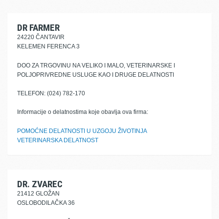
DR FARMER
24220 ČANTAVIR
KELEMEN FERENCA 3
DOO ZA TRGOVINU NA VELIKO I MALO, VETERINARSKE I
POLJOPRIVREDNE USLUGE KAO I DRUGE DELATNOSTI
TELEFON: (024) 782-170
Informacije o delatnostima koje obavlja ova firma:
POMOĆNE DELATNOSTI U UZGOJU ŽIVOTINJA
VETERINARSKA DELATNOST
DR. ZVAREC
21412 GLOŽAN
OSLOBODILAČKA 36