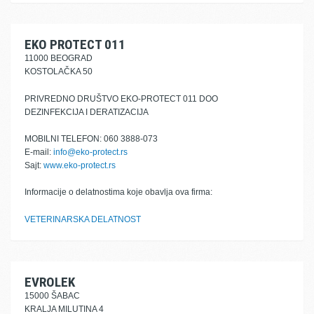
EKO PROTECT 011
11000 BEOGRAD
KOSTOLAČKA 50
PRIVREDNO DRUŠTVO EKO-PROTECT 011 DOO
DEZINFEKCIJA I DERATIZACIJA
MOBILNI TELEFON: 060 3888-073
E-mail:
info@eko-protect.rs
Sajt:
www.eko-protect.rs
Informacije o delatnostima koje obavlja ova firma:
VETERINARSKA DELATNOST
EVROLEK
15000 ŠABAC
KRALJA MILUTINA 4