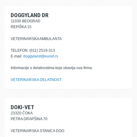
DOGGYLAND DR
11030 BEOGRAD
REPIŠKA 15
VETERINARSKA AMBULANTA
TELEFON: (011) 2519-313
E-mail:
doggyland@eunet.rs
Informacije o delatnostima koje obavlja ova firma:
VETERINARSKA DELATNOST
DOKI-VET
23320 ČOKA
PETRA DRAPŠINA 70
VETERINARSKA STANICA DOO