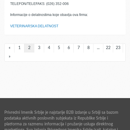
TELEFON/TELEFAKS: (026) 352-006
Informacije o delatnostima koje obavlja ova firma:
VETERINARSKA DELATNOST
«
1
2
3
4
5
6
7
8
...
22
23
»
Privredni Imenik Srbije je najstarije B2B izdanje u Srbiji sa bazom
podataka aktivnih poslovnih subjekata iz Republike Srbije i
platforma za razmenu informacija i pružanje usluga direktnog