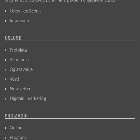
program/cd) su dvojezična, na srpskom i engleskom jeziku.
Uslovi korišćenja
Impresum
USLUGE
Pretplata
Ažuriranje
Oglašavanje
Vesti
Newsletter
Digitalni marketing
PROIZVODI
Online
Program