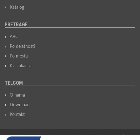
Katalog
PRETRAGE
ABC
Po delatnosti
Po mestu
Klasifikacija
TELCOM
O nama
Download
Kontakt
Copyright © 2026
privredni-imenik.com
| All Rights Reserved |