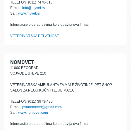
TELEFON: (011) 7478-818
E-mail:
info@myvet.rs
Sajt:
www.myvet.rs
Informacije o delatnostima koje obavlja ova firma:
VETERINARSKA DELATNOST
NOMOVET
11000 BEOGRAD
VOJVODE STEPE 210
VETERINARSKA AMBULANTA ZA MALE ŽIVOTINJE, PET SHOP,
SALON ZA NEGU KUĆNIH LJUBIMACA
TELEFON: (011) 3973-430
E-mail:
pvanomovet@gmail.com
Sajt:
www.nomovet.com
Informacije o delatnostima koje obavlja ova firma: