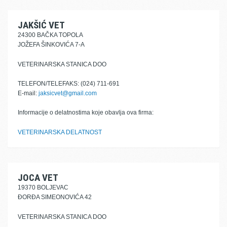
JAKŠIĆ VET
24300 BAČKA TOPOLA
JOŽEFA ŠINKOVIĆA 7-A
VETERINARSKA STANICA DOO
TELEFON/TELEFAKS: (024) 711-691
E-mail:
jaksicvet@gmail.com
Informacije o delatnostima koje obavlja ova firma:
VETERINARSKA DELATNOST
JOCA VET
19370 BOLJEVAC
ĐORĐA SIMEONOVIĆA 42
VETERINARSKA STANICA DOO