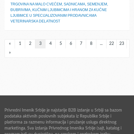
TRGOVINA NA MALO CVEĆEM, SADNICAMA, SEMENJEM,
ĐUBRIVIMA, KUĆNIM LJUBIMCIMA I HRANOM ZA KUĆNE
LJUBIMCE U SPECIJALIZOVANIM PRODAVNICAMA
VETERINARSKA DELATNOST
«
1
2
3
4
5
6
7
8
...
22
23
»
Privredni Imenik Srbije je najstarije B2B izdanje u Srbiji sa bazom
podataka aktivnih poslovnih subjekata iz Republike Srbije i
platforma za razmenu informacija i pružanje usluga direktnog
marketinga. Sva izdanja Privrednog Imenika Srbije (sajt, katalog i