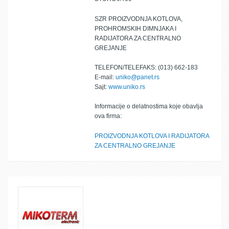
SZR PROIZVODNJA KOTLOVA,
PROHROMSKIH DIMNJAKA I
RADIJATORA ZA CENTRALNO
GREJANJE
TELEFON/TELEFAKS: (013) 662-183
E-mail:
uniko@panet.rs
Sajt:
www.uniko.rs
Informacije o delatnostima koje obavlja
ova firma:
PROIZVODNJA KOTLOVA I RADIJATORA
ZA CENTRALNO GREJANJE