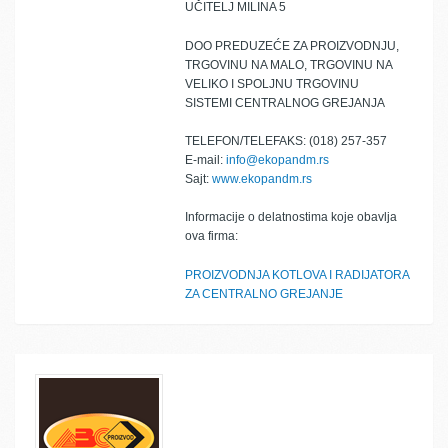
UČITELJ MILINA 5
DOO PREDUZEĆE ZA PROIZVODNJU,
TRGOVINU NA MALO, TRGOVINU NA
VELIKO I SPOLJNU TRGOVINU
SISTEMI CENTRALNOG GREJANJA
TELEFON/TELEFAKS: (018) 257-357
E-mail:
info@ekopandm.rs
Sajt:
www.ekopandm.rs
Informacije o delatnostima koje obavlja
ova firma:
PROIZVODNJA KOTLOVA I RADIJATORA
ZA CENTRALNO GREJANJE