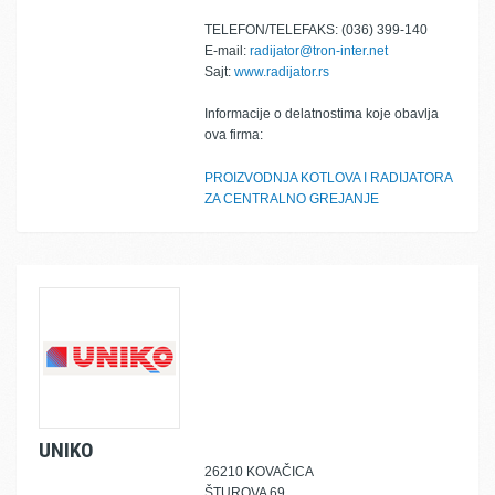
TELEFON/TELEFAKS: (036) 399-140
E-mail:
radijator@tron-inter.net
Sajt:
www.radijator.rs
Informacije o delatnostima koje obavlja
ova firma:
PROIZVODNJA KOTLOVA I RADIJATORA
ZA CENTRALNO GREJANJE
UNIKO
26210 KOVAČICA
ŠTUROVA 69