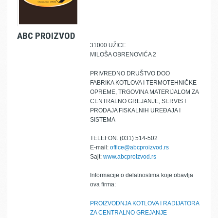
ABC PROIZVOD
31000 UŽICE
MILOŠA OBRENOVIĆA 2
PRIVREDNO DRUŠTVO DOO
FABRIKA KOTLOVA I TERMOTEHNIČKE
OPREME, TRGOVINA MATERIJALOM ZA
CENTRALNO GREJANJE, SERVIS I
PRODAJA FISKALNIH UREĐAJA I
SISTEMA
TELEFON: (031) 514-502
E-mail:
office@abcproizvod.rs
Sajt:
www.abcproizvod.rs
Informacije o delatnostima koje obavlja
ova firma:
PROIZVODNJA KOTLOVA I RADIJATORA
ZA CENTRALNO GREJANJE