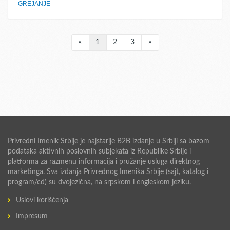
GREJANJE
«
1
2
3
»
Privredni Imenik Srbije je najstarije B2B izdanje u Srbiji sa bazom
podataka aktivnih poslovnih subjekata iz Republike Srbije i
platforma za razmenu informacija i pružanje usluga direktnog
marketinga. Sva izdanja Privrednog Imenika Srbije (sajt, katalog i
program/cd) su dvojezična, na srpskom i engleskom jeziku.
Uslovi korišćenja
Impresum