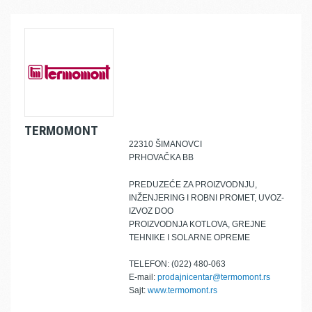
TERMOMONT
22310 ŠIMANOVCI
PRHOVAČKA BB
PREDUZEĆE ZA PROIZVODNJU,
INŽENJERING I ROBNI PROMET, UVOZ-
IZVOZ DOO
PROIZVODNJA KOTLOVA, GREJNE
TEHNIKE I SOLARNE OPREME
TELEFON: (022) 480-063
E-mail:
prodajnicentar@termomont.rs
Sajt:
www.termomont.rs