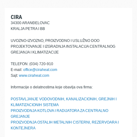
CIRA
34300 ARANĐELOVAC
KRALJA PETRA I BB
UVOZNO-IZVOZNO, PROIZVODNO I USLUŽNO DOO
PROJEKTOVANJE I IZGRADNJA INSTALACIJA CENTRALNOG
GREJANJA I KLIMATIZACIJE
TELEFON: (034) 720-910
E-mail:
office@ciraheat.com
Sajt:
www.ciraheat.com
Informacije o delatnostima koje obavlja ova firma:
POSTAVLJANJE VODOVODNIH, KANALIZACIONIH, GREJNIH I
KLIMATIZACIONIH SISTEMA
PROIZVODNJA KOTLOVA I RADIJATORA ZA CENTRALNO
GREJANJE
PROIZVODNJA OSTALIH METALNIH CISTERNI, REZERVOARA I
KONTEJNERA