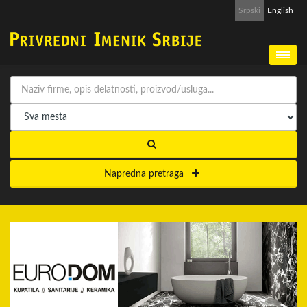
Srpski
English
Napredna pretraga