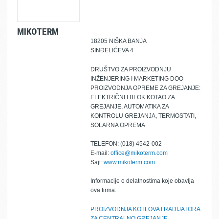
MIKOTERM
18205 NIŠKA BANJA
SINĐELIĆEVA 4
DRUŠTVO ZA PROIZVODNJU
INŽENJERING I MARKETING DOO
PROIZVODNJA OPREME ZA GREJANJE:
ELEKTRIČNI I BLOK KOTAO ZA
GREJANJE, AUTOMATIKA ZA
KONTROLU GREJANJA, TERMOSTATI,
SOLARNA OPREMA
TELEFON: (018) 4542-002
E-mail:
office@mikoterm.com
Sajt:
www.mikoterm.com
Informacije o delatnostima koje obavlja
ova firma:
PROIZVODNJA KOTLOVA I RADIJATORA
ZA CENTRALNO GREJANJE