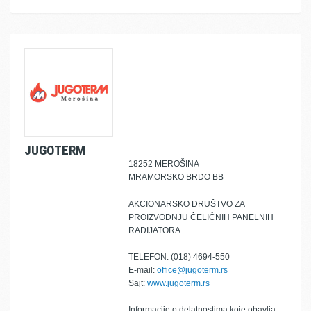
JUGOTERM
18252 MEROŠINA
MRAMORSKO BRDO BB
AKCIONARSKO DRUŠTVO ZA
PROIZVODNJU ČELIČNIH PANELNIH
RADIJATORA
TELEFON: (018) 4694-550
E-mail:
office@jugoterm.rs
Sajt:
www.jugoterm.rs
Informacije o delatnostima koje obavlja