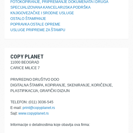
FOTOKOPIRANJE, PRIPREMANJE DOKUMENATA I DRUGA
SPECIJALIZOVANA KANCELARIJSKA PODRŠKA
KNJIGOVEZAČKE I SRODNE USLUGE
OSTALO ŠTAMPANJE
POPRAVKA OSTALE OPREME
USLUGE PRIPREME ZA ŠTAMPU
COPY PLANET
11000 BEOGRAD
CARICE MILICE 7
PRIVREDNO DRUŠTVO DOO
DIGITALNA ŠTAMPA, KOPIRANJE, SKENIRANJE, KORIČENJE,
PLASTIFIKACIJA, GRAFIČKI DIZAJN
TELEFON: (011) 3036-545
E-mail:
print@copyplanet.rs
Sajt:
www.copyplanet.rs
Informacije o delatnostima koje obavlja ova firma: