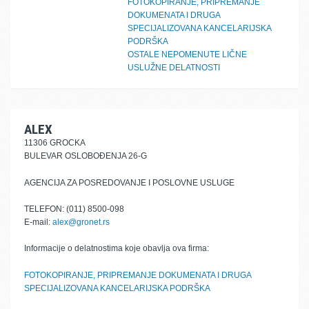
FOTOKOPIRANJE, PRIPREMANJE
DOKUMENATA I DRUGA
SPECIJALIZOVANA KANCELARIJSKA
PODRŠKA
OSTALE NEPOMENUTE LIČNE
USLUŽNE DELATNOSTI
ALEX
11306 GROCKA
BULEVAR OSLOBOĐENJA 26-G
AGENCIJA ZA POSREDOVANJE I POSLOVNE USLUGE
TELEFON: (011) 8500-098
E-mail:
alex@gronet.rs
Informacije o delatnostima koje obavlja ova firma:
FOTOKOPIRANJE, PRIPREMANJE DOKUMENATA I DRUGA
SPECIJALIZOVANA KANCELARIJSKA PODRŠKA