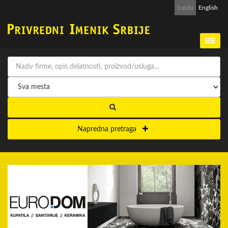
Srpski
English
Napredna pretraga