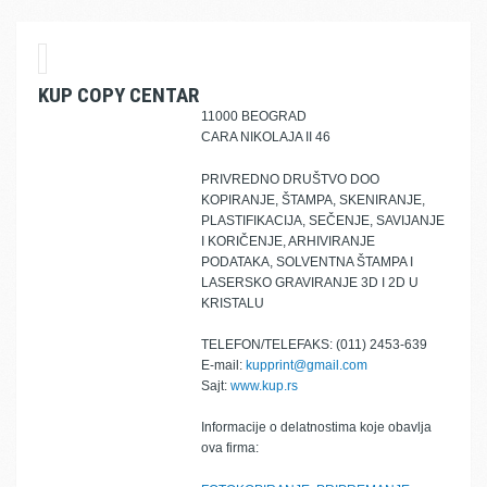
KUP COPY CENTAR
11000 BEOGRAD
CARA NIKOLAJA II 46
PRIVREDNO DRUŠTVO DOO
KOPIRANJE, ŠTAMPA, SKENIRANJE,
PLASTIFIKACIJA, SEČENJE, SAVIJANJE
I KORIČENJE, ARHIVIRANJE
PODATAKA, SOLVENTNA ŠTAMPA I
LASERSKO GRAVIRANJE 3D I 2D U
KRISTALU
TELEFON/TELEFAKS: (011) 2453-639
E-mail:
kupprint@gmail.com
Sajt:
www.kup.rs
Informacije o delatnostima koje obavlja
ova firma: