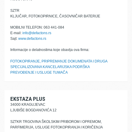
SZTR
KLJUČAR, FOTOKOPIRNICE, ČASOVNIČAR BATERIJE
MOBILNI TELEFON: 063 441-084
E-mail:
info@defactons.rs
Sajt:
www.defactons.rs
Informacije o delatnostima koje obavlja ova firma:
FOTOKOPIRANJE, PRIPREMANJE DOKUMENATA I DRUGA
SPECIJALIZOVANA KANCELARIJSKA PODRŠKA
PREVOĐENJE I USLUGE TUMAČA
EKSTAZA PLUS
34000 KRAGUJEVAC
LJUBIŠE BOGDANOVIĆA 12
SZTKR TRGOVINA ŠKOLSKIM PRIBOROM I OPREMOM,
PARFIMERIJA, USLUGE FOTOKOPIRANJA I KORIČENJA