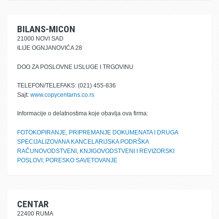
BILANS-MICON
21000 NOVI SAD
ILIJE OGNJANOVIĆA 28
DOO ZA POSLOVNE USLUGE I TRGOVINU
TELEFON/TELEFAKS: (021) 455-836
Sajt:
www.copycentarns.co.rs
Informacije o delatnostima koje obavlja ova firma:
FOTOKOPIRANJE, PRIPREMANJE DOKUMENATA I DRUGA
SPECIJALIZOVANA KANCELARIJSKA PODRŠKA
RAČUNOVODSTVENI, KNJIGOVODSTVENI I REVIZORSKI
POSLOVI; PORESKO SAVETOVANJE
CENTAR
22400 RUMA