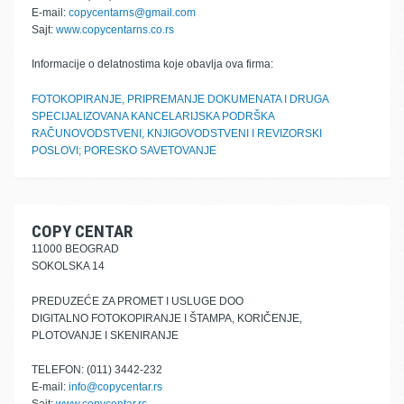
E-mail:
copycentarns@gmail.com
Sajt:
www.copycentarns.co.rs
Informacije o delatnostima koje obavlja ova firma:
FOTOKOPIRANJE, PRIPREMANJE DOKUMENATA I DRUGA
SPECIJALIZOVANA KANCELARIJSKA PODRŠKA
RAČUNOVODSTVENI, KNJIGOVODSTVENI I REVIZORSKI
POSLOVI; PORESKO SAVETOVANJE
COPY CENTAR
11000 BEOGRAD
SOKOLSKA 14
PREDUZEĆE ZA PROMET I USLUGE DOO
DIGITALNO FOTOKOPIRANJE I ŠTAMPA, KORIČENJE,
PLOTOVANJE I SKENIRANJE
TELEFON: (011) 3442-232
E-mail:
info@copycentar.rs