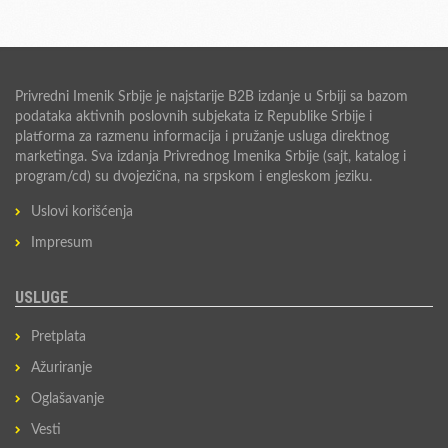
Privredni Imenik Srbije je najstarije B2B izdanje u Srbiji sa bazom
podataka aktivnih poslovnih subjekata iz Republike Srbije i
platforma za razmenu informacija i pružanje usluga direktnog
marketinga. Sva izdanja Privrednog Imenika Srbije (sajt, katalog i
program/cd) su dvojezična, na srpskom i engleskom jeziku.
Uslovi korišćenja
Impresum
USLUGE
Pretplata
Ažuriranje
Oglašavanje
Vesti