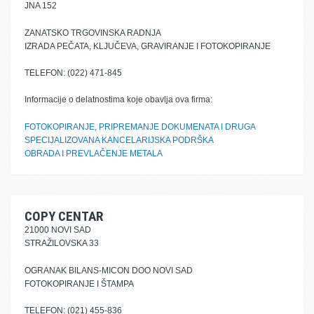
JNA 152
ZANATSKO TRGOVINSKA RADNJA
IZRADA PEČATA, KLJUČEVA, GRAVIRANJE I FOTOKOPIRANJE
TELEFON: (022) 471-845
Informacije o delatnostima koje obavlja ova firma:
FOTOKOPIRANJE, PRIPREMANJE DOKUMENATA I DRUGA
SPECIJALIZOVANA KANCELARIJSKA PODRŠKA
OBRADA I PREVLAČENJE METALA
COPY CENTAR
21000 NOVI SAD
STRAŽILOVSKA 33
OGRANAK BILANS-MICON DOO NOVI SAD
FOTOKOPIRANJE I ŠTAMPA
TELEFON: (021) 455-836