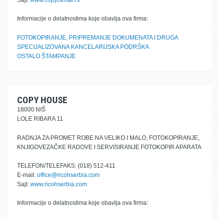
Sajt:
www.copycentar.rs
Informacije o delatnostima koje obavlja ova firma:
FOTOKOPIRANJE, PRIPREMANJE DOKUMENATA I DRUGA
SPECIJALIZOVANA KANCELARIJSKA PODRŠKA
OSTALO ŠTAMPANJE
COPY HOUSE
18000 NIŠ
LOLE RIBARA 11
RADNJA ZA PROMET ROBE NA VELIKO I MALO, FOTOKOPIRANJE,
KNJIGOVEZAČKE RADOVE I SERVISIRANJE FOTOKOPIR APARATA
TELEFON/TELEFAKS: (018) 512-411
E-mail:
office@ricohserbia.com
Sajt:
www.ricohserbia.com
Informacije o delatnostima koje obavlja ova firma: