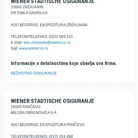
WIENER STADTISCHE OSIGURANJE
23000 ZRENJANIN
DR EMILA GAVRILA 8
ADO BEOGRAD, EKSPOZITURA ZRENJANIN
TELEFON/TELEFAKS: (023) 589-110
E-mail:
wso.zrenjanin@wiener.co.rs
Sajt:
www.wiener.co.rs
Informacije o delatnostima koje obavlja ova firma:
NEŽIVOTNO OSIGURANJE
WIENER STADTISCHE OSIGURANJE
26000 PANČEVO
MILOŠA OBRENOVIĆA 5-A
ADO BEOGRAD, EKSPOZITURA PANČEVO
TELEFON/TELEFAKS: (013) 334-388