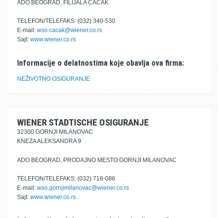
ADO BEOGRAD, FILIJALA ČAČAK
TELEFON/TELEFAKS: (032) 340-530
E-mail:
wso.cacak@wiener.co.rs
Sajt:
www.wiener.co.rs
Informacije o delatnostima koje obavlja ova firma:
NEŽIVOTNO OSIGURANJE
WIENER STADTISCHE OSIGURANJE
32300 GORNJI MILANOVAC
KNEZA ALEKSANDRA 9
ADO BEOGRAD, PRODAJNO MESTO GORNJI MILANOVAC
TELEFON/TELEFAKS: (032) 718-086
E-mail:
wso.gornjimilanovac@wiener.co.rs
Sajt:
www.wiener.co.rs