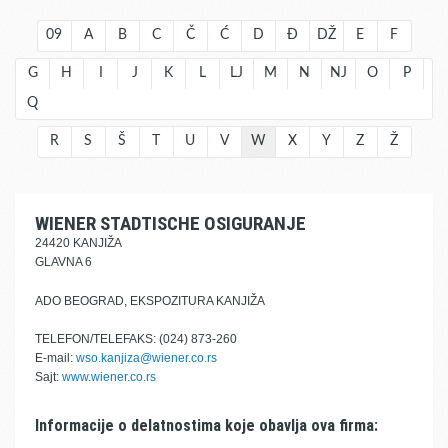
09
A
B
C
Č
Ć
D
Đ
DŽ
E
F
G
H
I
J
K
L
LJ
M
N
NJ
O
P
Q
R
S
Š
T
U
V
W
X
Y
Z
Ž
WIENER STADTISCHE OSIGURANJE
24420 KANJIŽA
GLAVNA 6
ADO BEOGRAD, EKSPOZITURA KANJIŽA
TELEFON/TELEFAKS: (024) 873-260
E-mail:
wso.kanjiza@wiener.co.rs
Sajt:
www.wiener.co.rs
Informacije o delatnostima koje obavlja ova firma: