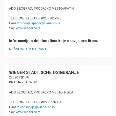
ADO BEOGRAD, PRODAJNO MESTO APATIN
TELEFON/TELEFAKS: (025) 781-373
E-mail:
prodaja.apatin@wiener.co.rs
Sajt:
www.wiener.co.rs
Informacije o delatnostima koje obavlja ova firma:
NEŽIVOTNO OSIGURANJE
WIENER STADTISCHE OSIGURANJE
22320 INĐIJA
KRALJA PETRA I 9/5
ADO BEOGRAD, PRODAJNO MESTO INĐIJA
TELEFON/TELEFAKS: (022) 553-364
E-mail:
wso.indjija@wiener.co.rs
Sajt:
www.wiener.co.rs