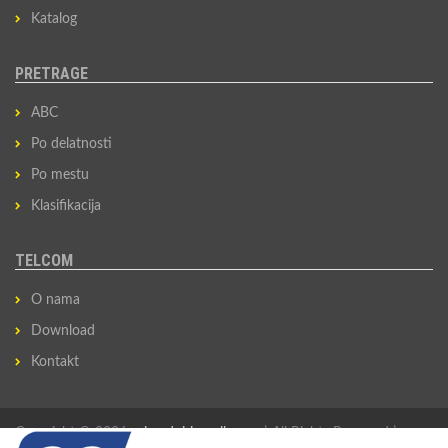
Katalog
PRETRAGE
ABC
Po delatnosti
Po mestu
Klasifikacija
TELCOM
O nama
Download
Kontakt
Copyright © 2026
privredni-imenik.com
| All Rights Reserved |