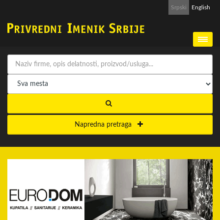
Srpski
English
Napredna pretraga