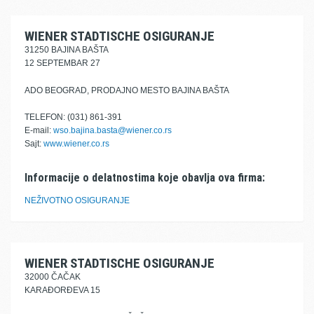
WIENER STADTISCHE OSIGURANJE
31250 BAJINA BAŠTA
12 SEPTEMBAR 27
ADO BEOGRAD, PRODAJNO MESTO BAJINA BAŠTA
TELEFON: (031) 861-391
E-mail:
wso.bajina.basta@wiener.co.rs
Sajt:
www.wiener.co.rs
Informacije o delatnostima koje obavlja ova firma:
NEŽIVOTNO OSIGURANJE
WIENER STADTISCHE OSIGURANJE
32000 ČAČAK
KARAĐORĐEVA 15