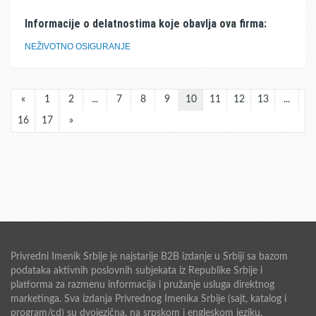
Informacije o delatnostima koje obavlja ova firma:
NEŽIVOTNO OSIGURANJE
«
1
2
...
7
8
9
10
11
12
13
...
16
17
»
Privredni Imenik Srbije je najstarije B2B izdanje u Srbiji sa bazom
podataka aktivnih poslovnih subjekata iz Republike Srbije i
platforma za razmenu informacija i pružanje usluga direktnog
marketinga. Sva izdanja Privrednog Imenika Srbije (sajt, katalog i
program/cd) su dvojezična, na srpskom i engleskom jeziku.