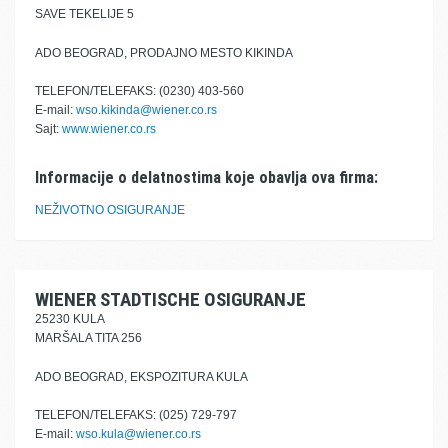
SAVE TEKELIJE 5
ADO BEOGRAD, PRODAJNO MESTO KIKINDA
TELEFON/TELEFAKS: (0230) 403-560
E-mail:
wso.kikinda@wiener.co.rs
Sajt:
www.wiener.co.rs
Informacije o delatnostima koje obavlja ova firma:
NEŽIVOTNO OSIGURANJE
WIENER STADTISCHE OSIGURANJE
25230 KULA
MARŠALA TITA 256
ADO BEOGRAD, EKSPOZITURA KULA
TELEFON/TELEFAKS: (025) 729-797
E-mail:
wso.kula@wiener.co.rs