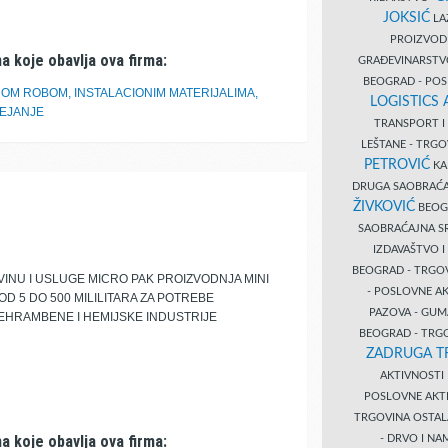
JOKSIĆ
LAZ
PROIZVO
a koje obavlja ova firma:
GRAĐEVINARST
BEOGRAD - PO
OM ROBOM, INSTALACIONIM MATERIJALIMA,
LOGISTICS
EJANJE
TRANSPORT 
LEŠTANE - TRG
PETROVIĆ
KA
DRUGA SAOBRAĆ
ŽIVKOVIĆ
BEOGR
SAOBRAĆAJNA S
IZDAVAŠTVO 
BEOGRAD - TRGO
INU I USLUGE MICRO PAK PROIZVODNJA MINI
- POSLOVNE A
OD 5 DO 500 MILILITARA ZA POTREBE
PAZOVA - GUM
EHRAMBENE I HEMIJSKE INDUSTRIJE
BEOGRAD - TRG
ZADRUGA T
AKTIVNOST
POSLOVNE AKT
TRGOVINA OSTA
a koje obavlja ova firma:
- DRVO I N