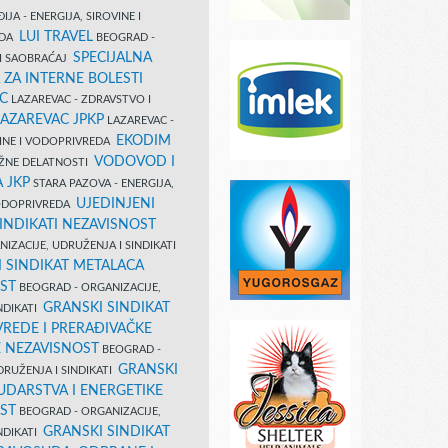
IJA - ENERGIJA, SIROVINE I
LUI TRAVEL
EDA
BEOGRAD -
SPECIJALNA
I SAOBRAĆAJ
 ZA INTERNE BOLESTI
C
LAZAREVAC - ZDRAVSTVO I
LAZAREVAC JPKP
LAZAREVAC -
EKODIM
VINE I VODOPRIVREDA
VODOVOD I
UŽNE DELATNOSTI
 JKP
STARA PAZOVA - ENERGIJA,
UJEDINJENI
VODOPRIVREDA
INDIKATI NEZAVISNOST
IZACIJE, UDRUŽENJA I SINDIKATI
 SINDIKAT METALACA
ST
BEOGRAD - ORGANIZACIJE,
GRANSKI SINDIKAT
NDIKATI
VREDE I PRERAĐIVAČKE
E NEZAVISNOST
BEOGRAD -
GRANSKI
DRUŽENJA I SINDIKATI
UDARSTVA I ENERGETIKE
ST
BEOGRAD - ORGANIZACIJE,
GRANSKI SINDIKAT
NDIKATI