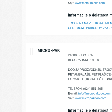
Sajt:
www.metalinzelic.com
Informacije o delatnostim
TRGOVINA NA VELIKO METALN
OPREMOM I PRIBOROM ZA GR
MICRO-PAK
24000 SUBOTICA
BEOGRADSKI PUT 180
DOO ZA PROIZVODNJU, TRGOV
PET AMBALAŽE: PET FLAŠICE 
FARMACIJE, KOZMETIČKE, PR
TELEFON: (024) 551-205
E-mail:
info@micropakdoo.com
Sajt:
www.micropakdoo.com
Informacije o delatnostim