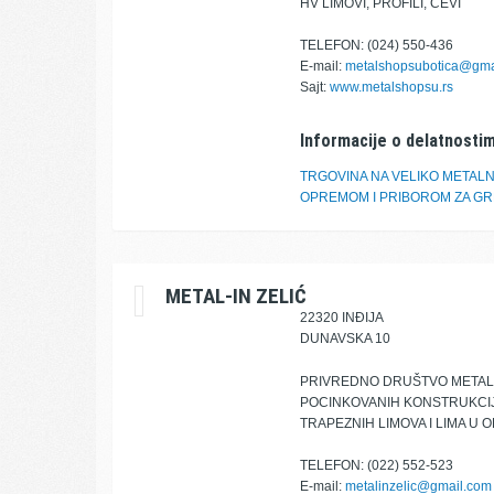
HV LIMOVI, PROFILI, CEVI
TELEFON: (024) 550-436
E-mail:
metalshopsubotica@gma
Sajt:
www.metalshopsu.rs
Informacije o delatnostim
TRGOVINA NA VELIKO METALN
OPREMOM I PRIBOROM ZA GR
METAL-IN ZELIĆ
22320 INĐIJA
DUNAVSKA 10
PRIVREDNO DRUŠTVO METAL I
POCINKOVANIH KONSTRUKCIJA
TRAPEZNIH LIMOVA I LIMA U
TELEFON: (022) 552-523
E-mail:
metalinzelic@gmail.com