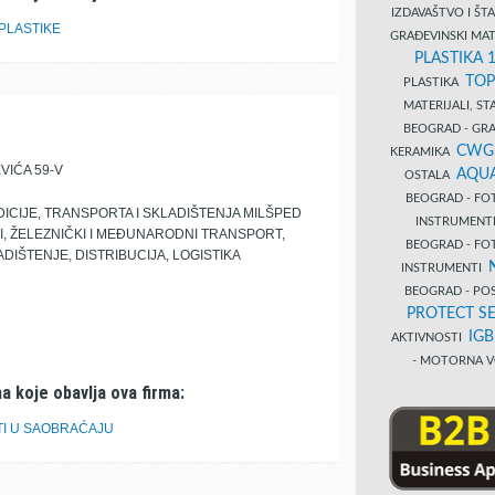
IZDAVAŠTVO I Š
PLASTIKE
GRAĐEVINSKI MAT
PLASTIKA 
TOP
PLASTIKA
MATERIJALI, S
BEOGRAD - GRAĐ
CWG
KERAMIKA
VIĆA 59-V
AQUA
OSTALA
BEOGRAD - FO
CIJE, TRANSPORTA I SKLADIŠTENJA MILŠPED
INSTRUMENT
, ŽELEZNIČKI I MEĐUNARODNI TRANSPORT,
BEOGRAD - FO
DIŠTENJE, DISTRIBUCIJA, LOGISTIKA
INSTRUMENTI
BEOGRAD - PO
PROTECT SE
IG
AKTIVNOSTI
- MOTORNA V
a koje obavlja ova firma:
TI U SAOBRAĆAJU