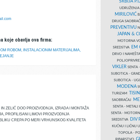
SRBIJA P.U
UDRUŽENJA 
MIRILOVIĆ
B
il.com
DRUGA SAOBRAĆ
PREVENTIVU
N
JAPAN & 
a koje obavlja ova firma:
MOTORNA VO
EM
SREDSTVA
OM ROBOM, INSTALACIONIM MATERIJALIMA,
DRVO I NAMEŠT
EJANJE
POLJOPRIVRE
VIKLER
SENTA 
SUBOTICA - GR
SUBOTICA - UG
MODENA
S
TISI
TURIZAM
ME
SAOBRAĆAJ
SENTA - METALI
N ZELIĆ DOO PROIZVODNJA, IZRADA I MONTAŽA
SENTA - MOTORN
, PROFILISANI LIMOVI PROIZVODNJA
DIV 
SREDSTVA
 OBLIKU CREPA PO MERI VRHUNSKOG KVALITETA
KUĆNU I LIČNU
TOPOLA - PO
G
RIBARSTVO