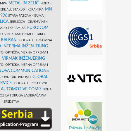
METAL-IN ZELIĆ
TAMPA
INĐIJA -
MN
ERIJALI, STAKLO I KERAMIKA
1996
STARA PAZOVA - GUMA I
LICA
SREMČICA - GRAĐEVINSKI
EURODOM
TAKLO I KERAMIKA
EVINSKI MATERIJALI, STAKLO I
 BALKAN
BEOGRAD - TRGOVINA
 INTERMA INŽENJERING
TO, OPTIČKA, MERNA OPREMA I
VIRMAK INŽENJERING
I
TO, OPTIČKA, MERNA OPREMA I
NOVA COMMUNICATIONS
GLOBAL
SLOVNE AKTIVNOSTI
RVICE
BEOGRAD - POSLOVNE
B AUTOMOTIVE COMP
INĐIJA
OZILA I DRUGA SAOBRAĆAJNA
SREDSTVA