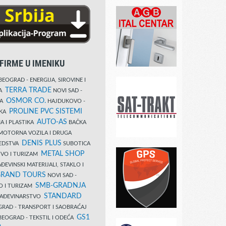
FIRME U IMENIKU
EOGRAD - ENERGIJA, SIROVINE I
TERRA TRADE
DA
NOVI SAD -
OSMOR CO.
KA
HAJDUKOVO -
PROLINE PVC SISTEMI
IKA
AUTO-AS
A I PLASTIKA
BAČKA
MOTORNA VOZILA I DRUGA
DENIS PLUS
REDSTVA
SUBOTICA
METAL SHOP
TVO I TURIZAM
ĐEVINSKI MATERIJALI, STAKLO I
RAND TOURS
NOVI SAD -
SMB-GRADNJA
O I TURIZAM
STANDARD
GRAĐEVINARSTVO
RAD - TRANSPORT I SAOBRAĆAJ
GS1
EOGRAD - TEKSTIL I ODEĆA