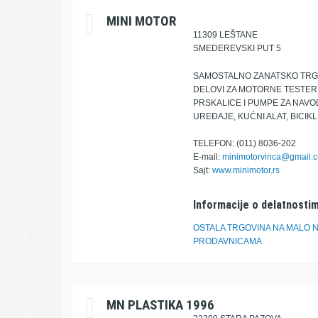
MINI MOTOR
11309 LEŠTANE
SMEDEREVSKI PUT 5
SAMOSTALNO ZANATSKO TRGO
DELOVI ZA MOTORNE TESTERE
PRSKALICE I PUMPE ZA NAV
UREĐAJE, KUĆNI ALAT, BICIK
TELEFON: (011) 8036-202
E-mail:
minimotorvinca@gmail.
Sajt:
www.minimotor.rs
Informacije o delatnostim
OSTALA TRGOVINA NA MALO N
PRODAVNICAMA
MN PLASTIKA 1996