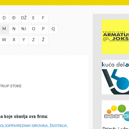
D
Đ
DŽ
E
F
M
N
NJ
O
P
Q
W
X
Y
Z
Ž
TKUP STOKE
a koje obavlja ova firma:
LJOPRIVREDNIH SIROVINA, ŽIVOTINJA,