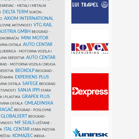
AREVAC - METALI I METALNI
DELTA TERM
DI
SURČIN -
AXIOM INTERNATIONAL
VO
VTG RAIL
SLOVNE AKTIVNOSTI
 AUSTRIA GMBH
BEOGRAD -
MINI MOTOR
I SAOBRAĆAJ
AUTO CENTAR
OVINA OSTALA
LUĐERICA - MOTORNA VOZILA I
AUTO CENTAR
AJNA SREDSTVA
AD - MOTORNA VOZILA I DRUGA
BEOKOLP
REDSTVA
BEOGRAD -
EXPERIENS PLUS
I ŠTAMPA
SAFEGE
VINA OSTALA
BEOGRAD
SANJA IPPI
KTIVNOSTI
STARA
GRAPEX PLUS
A I PLASTIKA
OMLADINSKA
OVINA OSTALA
RAGAČ
BEOGRAD - POSLOVNE
GLOBALSERT
I
BEOGRAD -
MF SEALS
IVNOSTI
LEŠTANE -
ITAL CENTAR
LA
STARA PAZOVA
KOMAZEC
AMEŠTAJ
INĐIJA -