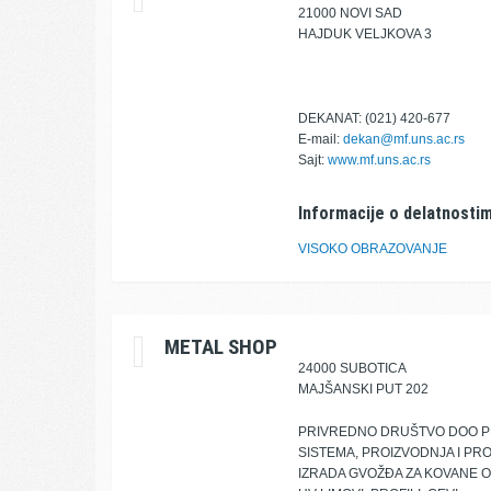
21000 NOVI SAD
HAJDUK VELJKOVA 3
DEKANAT: (021) 420-677
E-mail:
dekan@mf.uns.ac.rs
Sajt:
www.mf.uns.ac.rs
Informacije o delatnostim
VISOKO OBRAZOVANJE
METAL SHOP
24000 SUBOTICA
MAJŠANSKI PUT 202
PRIVREDNO DRUŠTVO DOO PR
SISTEMA, PROIZVODNJA I PR
IZRADA GVOŽĐA ZA KOVANE OG