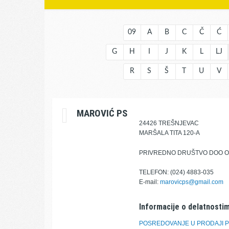
09
A
B
C
Č
Ć
G
H
I
J
K
L
LJ
R
S
Š
T
U
V
MAROVIĆ PS
24426 TREŠNJEVAC
MARŠALA TITA 120-A
PRIVREDNO DRUŠTVO DOO O
TELEFON: (024) 4883-035
E-mail:
marovicps@gmail.com
Informacije o delatnostim
POSREDOVANJE U PRODAJI PO