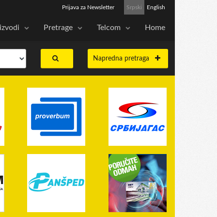
Prijava za Newsletter
Srpski
English
izvodi
Pretrage
Telcom
Home
Napredna pretraga