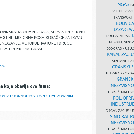
INGAS
INĐ
VODOPRIVR
TRANSPORT 
BOLNICA
LAZAREVA
VINSKA RADNJA PRODAJA, SERVIS I REZERVNI
SOCIJALNI RAD
 STIHL, MOTORNE KOSE, KOSAČICE ZA TRAVU,
ENERGIJA, SIRO
ODNJAVANJE, MOTOKULTIVATORE I DRUGE
BEOGRAD - USL
LI, BATERIJSKI PROGRAM
KANALIZACIJA
SIROVINE I 
com
GRANSKI S
BEOGRAD - ORGAN
GRANSKI
a koje obavlja ova firma:
NEZAVISNO
UDRUŽENJA I SI
OVIM PROIZVODIMA U SPECIJALIZOVANIM
POLJOPRI
INDUSTRIJ
ORGANIZACIJE, U
SINDIKAT R
NEZAVISNO
UDRUŽENJA I SI