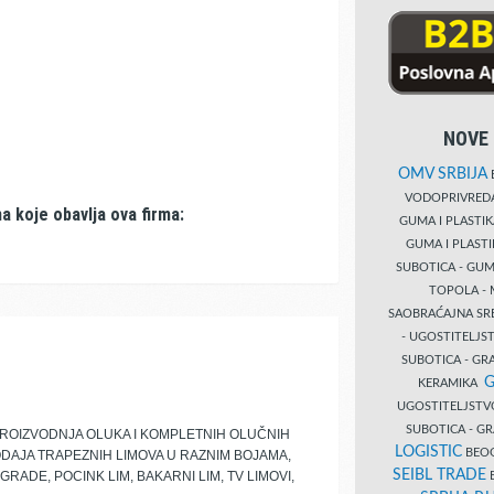
NOVE 
OMV SRBIJA
B
VODOPRIVRE
a koje obavlja ova firma:
GUMA I PLASTI
GUMA I PLAST
SUBOTICA - GUM
TOPOLA - 
SAOBRAĆAJNA S
- UGOSTITELJS
SUBOTICA - GRA
G
KERAMIKA
UGOSTITELJSTV
SUBOTICA - 
OIZVODNJA OLUKA I KOMPLETNIH OLUČNIH
LOGISTIC
BEOG
ODAJA TRAPEZNIH LIMOVA U RAZNIM BOJAMA,
SEIBL TRADE
RADE, POCINK LIM, BAKARNI LIM, TV LIMOVI,
B