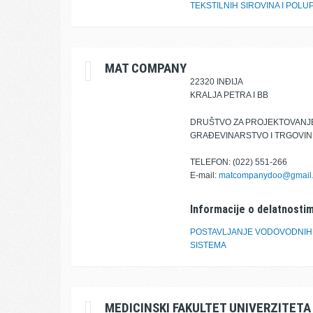
TEKSTILNIH SIROVINA I POL
MAT COMPANY
22320 INĐIJA
KRALJA PETRA I BB
DRUŠTVO ZA PROJEKTOVANJE
GRAĐEVINARSTVO I TRGOVI
TELEFON: (022) 551-266
E-mail:
matcompanydoo@gmail
Informacije o delatnostim
POSTAVLJANJE VODOVODNIH, 
SISTEMA
MEDICINSKI FAKULTET UNIVERZITET