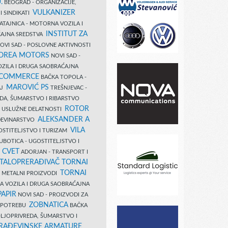
.
BEOGRAD - ORGANIZACIJE,
VULKANIZER
I SINDIKATI
ATAJNICA - MOTORNA VOZILA I
INSTITUT ZA
AJNA SREDSTVA
OVI SAD - POSLOVNE AKTIVNOSTI
COREA MOTORS
NOVI SAD -
ZILA I DRUGA SAOBRAĆAJNA
 COMMERCE
BAČKA TOPOLA -
MAROVIĆ PS
AJ
TREŠNJEVAC -
DA, ŠUMARSTVO I RIBARSTVO
ROTOR
- USLUŽNE DELATNOSTI
ALEKSANDER A
AĐEVINARSTVO
VILA
OSTITELJSTVO I TURIZAM
UBOTICA - UGOSTITELJSTVO I
N CVET
ADORJAN - TRANSPORT I
TALOPRERAĐIVAČ TORNAI
TORNAI
 I METALNI PROIZVODI
A VOZILA I DRUGA SAOBRAĆAJNA
PAPIR
NOVI SAD - PROIZVODI ZA
ZOBNATICA
 UPOTREBU
BAČKA
LJOPRIVREDA, ŠUMARSTVO I
RAĐEVINSKE ARMATURE