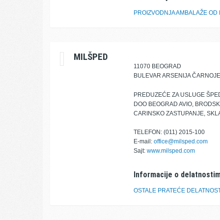
PROIZVODNJA AMBALAŽE OD 
MILŠPED
11070 BEOGRAD
BULEVAR ARSENIJA ČARNOJE
PREDUZEĆE ZA USLUGE ŠPEDI
DOO BEOGRAD AVIO, BRODSKI
CARINSKO ZASTUPANJE, SKLA
TELEFON: (011) 2015-100
E-mail:
office@milsped.com
Sajt:
www.milsped.com
Informacije o delatnostim
OSTALE PRATEĆE DELATNOS