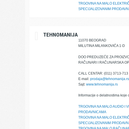
TRGOVINA NA MALO ELEKTRI
SPECIJALIZOVANIM PRODAV
TEHNOMANIJA
11070 BEOGRAD
MILUTINA MILANKOVIĆA 1-D
DOO PREDUZEĆE ZA PROIZVO
RAČUNARI I RAČUNARSKA OPRE
CALL CENTAR: (011) 3713-713
E-mail:
prodaja@tehnomanija.rs
Sajt:
www.tehnomanija.rs
Informacije o delatnostima koje 
TRGOVINA NA MALO AUDIO I 
PRODAVNICAMA
TRGOVINA NA MALO ELEKTRI
SPECIJALIZOVANIM PRODAV
TRGOVINA NA MALO RAČUNAR