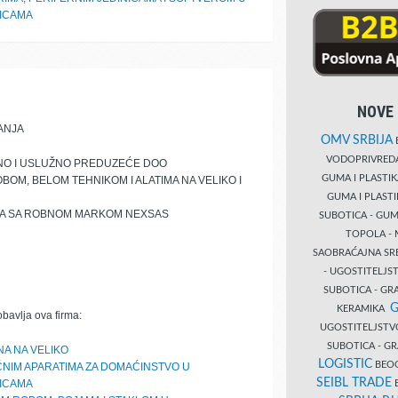
NICAMA
NOVE 
ANJA
OMV SRBIJA
B
VODOPRIVRE
NO I USLUŽNO PREDUZEĆE DOO
GUMA I PLASTI
M, BELOM TEHNIKOM I ALATIMA NA VELIKO I
GUMA I PLAST
DA SA ROBNOM MARKOM NEXSAS
SUBOTICA - GUM
TOPOLA - 
SAOBRAĆAJNA S
- UGOSTITELJS
SUBOTICA - GRA
G
KERAMIKA
obavlja ova firma:
UGOSTITELJSTV
SUBOTICA - 
A NA VELIKO
LOGISTIC
BEOG
ČNIM APARATIMA ZA DOMAĆINSTVO U
SEIBL TRADE
NICAMA
B