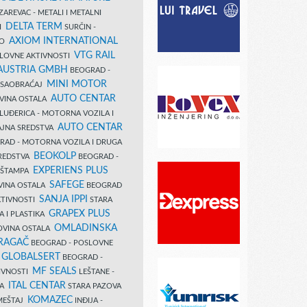
AREVAC - METALI I METALNI
DELTA TERM
DI
SURČIN -
AXIOM INTERNATIONAL
VO
VTG RAIL
SLOVNE AKTIVNOSTI
 AUSTRIA GMBH
BEOGRAD -
MINI MOTOR
I SAOBRAĆAJ
AUTO CENTAR
OVINA OSTALA
LUĐERICA - MOTORNA VOZILA I
AUTO CENTAR
AJNA SREDSTVA
AD - MOTORNA VOZILA I DRUGA
BEOKOLP
REDSTVA
BEOGRAD -
EXPERIENS PLUS
I ŠTAMPA
SAFEGE
VINA OSTALA
BEOGRAD
SANJA IPPI
KTIVNOSTI
STARA
GRAPEX PLUS
A I PLASTIKA
OMLADINSKA
OVINA OSTALA
RAGAČ
BEOGRAD - POSLOVNE
GLOBALSERT
I
BEOGRAD -
MF SEALS
IVNOSTI
LEŠTANE -
ITAL CENTAR
LA
STARA PAZOVA
KOMAZEC
AMEŠTAJ
INĐIJA -