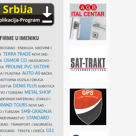
FIRME U IMENIKU
EOGRAD - ENERGIJA, SIROVINE I
TERRA TRADE
DA
NOVI SAD -
OSMOR CO.
KA
HAJDUKOVO -
PROLINE PVC SISTEMI
IKA
AUTO-AS
A I PLASTIKA
BAČKA
MOTORNA VOZILA I DRUGA
DENIS PLUS
REDSTVA
SUBOTICA
METAL SHOP
TVO I TURIZAM
ĐEVINSKI MATERIJALI, STAKLO I
RAND TOURS
NOVI SAD -
SMB-GRADNJA
O I TURIZAM
STANDARD
GRAĐEVINARSTVO
RAD - TRANSPORT I SAOBRAĆAJ
GS1
EOGRAD - TEKSTIL I ODEĆA