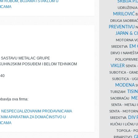
M ROBOM, BOJAMA I STAKLOM U
SRBIJA P.U
NICAMA
UDRUŽENJA 
MIRILOVIĆ
B
DRUGA SAOBRAĆ
PREVENTIVU
N
JAPAN & 
MOTORNA VO
EM
SREDSTVA
DRVO I NAMEŠT
 SASTAVU METALAC GRUPE
POLJOPRIVRE
 KUHINJSKIM POSUĐEM I BELOM TEHNIKOM
VIKLER
SENTA 
SUBOTICA - GR
040
SUBOTICA - UG
MODENA
S
TISI
TURIZAM
ME
SAOBRAĆAJ
obavlja ova firma:
SENTA - METALI
U NESPECIJALIZOVANIM PRODAVNICAMA
SENTA - MOTORN
ČNIM APARATIMA ZA DOMAĆINSTVO U
DIV 
SREDSTVA
NICAMA
KUĆNU I LIČNU
TOPOLA - PO
G
RIBARSTVO