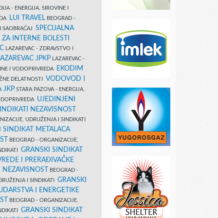
IJA - ENERGIJA, SIROVINE I
LUI TRAVEL
EDA
BEOGRAD -
SPECIJALNA
I SAOBRAĆAJ
 ZA INTERNE BOLESTI
C
LAZAREVAC - ZDRAVSTVO I
LAZAREVAC JPKP
LAZAREVAC -
EKODIM
VINE I VODOPRIVREDA
VODOVOD I
UŽNE DELATNOSTI
 JKP
STARA PAZOVA - ENERGIJA,
UJEDINJENI
VODOPRIVREDA
INDIKATI NEZAVISNOST
IZACIJE, UDRUŽENJA I SINDIKATI
 SINDIKAT METALACA
ST
BEOGRAD - ORGANIZACIJE,
GRANSKI SINDIKAT
NDIKATI
VREDE I PRERAĐIVAČKE
E NEZAVISNOST
BEOGRAD -
GRANSKI
DRUŽENJA I SINDIKATI
UDARSTVA I ENERGETIKE
ST
BEOGRAD - ORGANIZACIJE,
GRANSKI SINDIKAT
NDIKATI