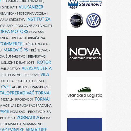
.
BEOGRAD - ORGANIZACIJE,
VULKANIZER
I SINDIKATI
ATAJNICA - MOTORNA VOZILA I
INSTITUT ZA
AJNA SREDSTVA
OVI SAD - POSLOVNE AKTIVNOSTI
COREA MOTORS
NOVI SAD -
ZILA I DRUGA SAOBRAĆAJNA
 COMMERCE
BAČKA TOPOLA -
MAROVIĆ PS
AJ
TREŠNJEVAC -
DA, ŠUMARSTVO I RIBARSTVO
ROTOR
- USLUŽNE DELATNOSTI
ALEKSANDER A
AĐEVINARSTVO
VILA
OSTITELJSTVO I TURIZAM
UBOTICA - UGOSTITELJSTVO I
N CVET
ADORJAN - TRANSPORT I
TALOPRERAĐIVAČ TORNAI
TORNAI
 I METALNI PROIZVODI
A VOZILA I DRUGA SAOBRAĆAJNA
PAPIR
NOVI SAD - PROIZVODI ZA
ZOBNATICA
 UPOTREBU
BAČKA
LJOPRIVREDA, ŠUMARSTVO I
RAĐEVINSKE ARMATURE