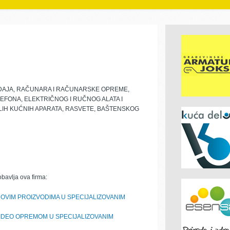
EĐAJA, RAČUNARA I RAČUNARSKE OPREME,
EFONA, ELEKTRIČNOG I RUČNOG ALATA I
ALIH KUĆNIH APARATA, RASVETE, BAŠTENSKOG
obavlja ova firma:
OVIM PROIZVODIMA U SPECIJALIZOVANIM
VIDEO OPREMOM U SPECIJALIZOVANIM