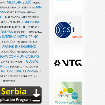
METAL-IN ZELIĆ
TAMPA
INĐIJA -
MN
ERIJALI, STAKLO I KERAMIKA
1996
STARA PAZOVA - GUMA I
LICA
SREMČICA - GRAĐEVINSKI
EURODOM
TAKLO I KERAMIKA
EVINSKI MATERIJALI, STAKLO I
 BALKAN
BEOGRAD - TRGOVINA
 INTERMA INŽENJERING
TO, OPTIČKA, MERNA OPREMA I
VIRMAK INŽENJERING
I
TO, OPTIČKA, MERNA OPREMA I
NOVA COMMUNICATIONS
GLOBAL
SLOVNE AKTIVNOSTI
RVICE
BEOGRAD - POSLOVNE
B AUTOMOTIVE COMP
INĐIJA
OZILA I DRUGA SAOBRAĆAJNA
SREDSTVA