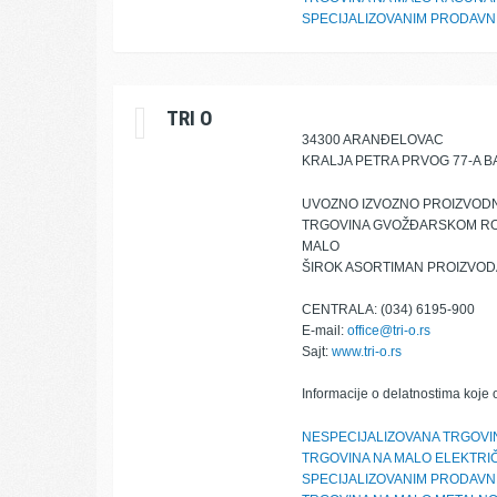
SPECIJALIZOVANIM PRODAV
TRI O
34300 ARANĐELOVAC
KRALJA PETRA PRVOG 77-A B
UVOZNO IZVOZNO PROIZVOD
TRGOVINA GVOŽĐARSKOM ROBO
MALO
ŠIROK ASORTIMAN PROIZVO
CENTRALA: (034) 6195-900
E-mail:
office@tri-o.rs
Sajt:
www.tri-o.rs
Informacije o delatnostima koje 
NESPECIJALIZOVANA TRGOVIN
TRGOVINA NA MALO ELEKTRI
SPECIJALIZOVANIM PRODAV