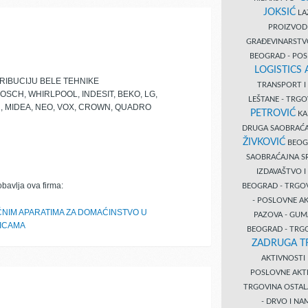
JOKSIĆ
LAZ
PROIZVO
GRAĐEVINARST
BEOGRAD - PO
LOGISTICS
RIBUCIJU BELE TEHNIKE
TRANSPORT 
SCH, WHIRLPOOL, INDESIT, BEKO, LG,
LEŠTANE - TRG
, MIDEA, NEO, VOX, CROWN, QUADRO
PETROVIĆ
KA
DRUGA SAOBRAĆ
ŽIVKOVIĆ
BEOGR
SAOBRAĆAJNA S
IZDAVAŠTVO 
obavlja ova firma:
BEOGRAD - TRGO
- POSLOVNE A
ČNIM APARATIMA ZA DOMAĆINSTVO U
PAZOVA - GUM
NICAMA
BEOGRAD - TRG
ZADRUGA T
AKTIVNOST
POSLOVNE AKT
TRGOVINA OSTA
- DRVO I N