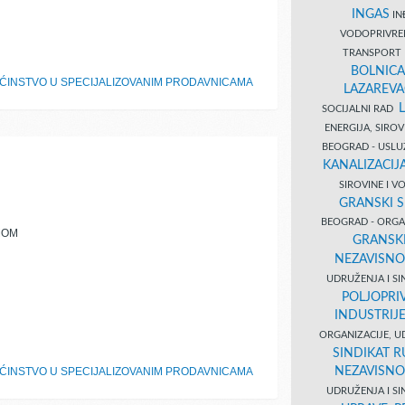
INGAS
INĐ
VODOPRIVR
TRANSPORT 
BOLNICA
AĆINSTVO U SPECIJALIZOVANIM PRODAVNICAMA
LAZAREVA
SOCIJALNI RAD
ENERGIJA, SIRO
BEOGRAD - USL
KANALIZACIJA
SIROVINE I 
GRANSKI S
BEOGRAD - ORGAN
MOM
GRANSKI
NEZAVISNO
UDRUŽENJA I SI
POLJOPRI
INDUSTRIJ
ORGANIZACIJE, U
SINDIKAT R
NEZAVISNO
AĆINSTVO U SPECIJALIZOVANIM PRODAVNICAMA
UDRUŽENJA I SI