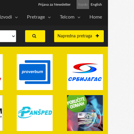
Prijava za Newsletter
Srpski
English
izvodi
Pretrage
Telcom
Home
Napredna pretraga