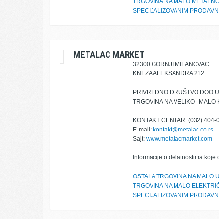
TRGOVINA NA MALO METALNO
SPECIJALIZOVANIM PRODAV
METALAC MARKET
32300 GORNJI MILANOVAC
KNEZA ALEKSANDRA 212
PRIVREDNO DRUŠTVO DOO U
TRGOVINA NA VELIKO I MALO
KONTAKT CENTAR: (032) 404-
E-mail:
kontakt@metalac.co.rs
Sajt:
www.metalacmarket.com
Informacije o delatnostima koje 
OSTALA TRGOVINA NA MALO 
TRGOVINA NA MALO ELEKTRI
SPECIJALIZOVANIM PRODAV