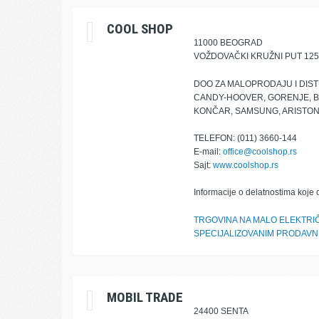
COOL SHOP
11000 BEOGRAD
VOŽDOVAČKI KRUŽNI PUT 125
DOO ZA MALOPRODAJU I DIST
CANDY-HOOVER, GORENJE, BO
KONČAR, SAMSUNG, ARISTON
TELEFON: (011) 3660-144
E-mail:
office@coolshop.rs
Sajt:
www.coolshop.rs
Informacije o delatnostima koje 
TRGOVINA NA MALO ELEKTRI
SPECIJALIZOVANIM PRODAV
MOBIL TRADE
24400 SENTA