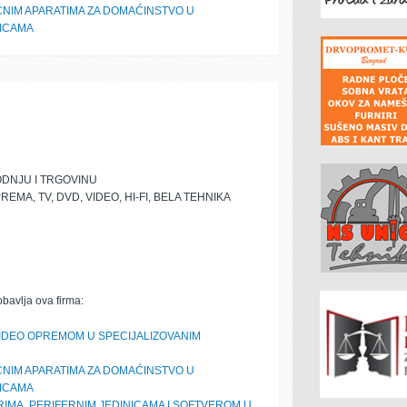
ČNIM APARATIMA ZA DOMAĆINSTVO U
NICAMA
DNJU I TRGOVINU
MA, TV, DVD, VIDEO, HI-FI, BELA TEHNIKA
obavlja ova firma:
VIDEO OPREMOM U SPECIJALIZOVANIM
ČNIM APARATIMA ZA DOMAĆINSTVO U
NICAMA
IMA, PERIFERNIM JEDINICAMA I SOFTVEROM U