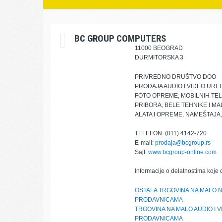
BC GROUP COMPUTERS
11000 BEOGRAD
DURMITORSKA 3
PRIVREDNO DRUŠTVO DOO
PRODAJA AUDIO I VIDEO UR
FOTO OPREME, MOBILNIH TEL
PRIBORA, BELE TEHNIKE I M
ALATA I OPREME, NAMEŠTAJA‚
TELEFON: (011) 4142-720
E-mail:
prodaja@bcgroup.rs
Sajt:
www.bcgroup-online.com
Informacije o delatnostima koje 
OSTALA TRGOVINA NA MALO N
PRODAVNICAMA
TRGOVINA NA MALO AUDIO I 
PRODAVNICAMA