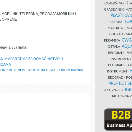
IZDAVAŠTVO I Š
GRAĐEVINSKI MAT
 MOBILNIH TELEFONA, PRODAJA MOBILNIH I
PLASTIKA 
NE OPREME
TOP
PLASTIKA
MATERIJALI, S
BEOGRAD - GRAĐ
CWG
KERAMIKA
AQUA
OSTALA
obavlja ova firma:
BEOGRAD - FO
ČNIM APARATIMA ZA DOMAĆINSTVO U
INSTRUMENT
NICAMA
BEOGRAD - FO
MUNIKACIONOM OPREMOM U SPECIJALIZOVANIM
INSTRUMENTI
BEOGRAD - PO
PROTECT SE
IG
AKTIVNOSTI
- MOTORNA V